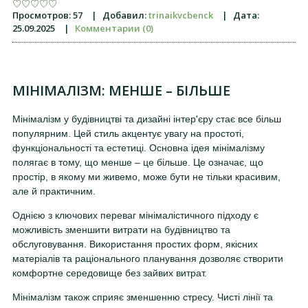
Просмотров:
57
|
Добавил:
trinaikvcbenck
|
Дата:
25.09.2025
|
Комментарии (0)
МІНІМАЛІЗМ: МЕНШЕ – БІЛЬШЕ
Мінімалізм у будівництві та дизайні інтер'єру стає все більш
популярним. Цей стиль акцентує увагу на простоті,
функціональності та естетиці. Основна ідея мінімалізму
полягає в тому, що менше – це більше. Це означає, що
простір, в якому ми живемо, може бути не тільки красивим,
але й практичним.
Однією з ключових переваг мінімалістичного підходу є
можливість зменшити витрати на будівництво та
обслуговування. Використання простих форм, якісних
матеріалів та раціонального планування дозволяє створити
комфортне середовище без зайвих витрат.
Мінімалізм також сприяє зменшенню стресу. Чисті лінії та