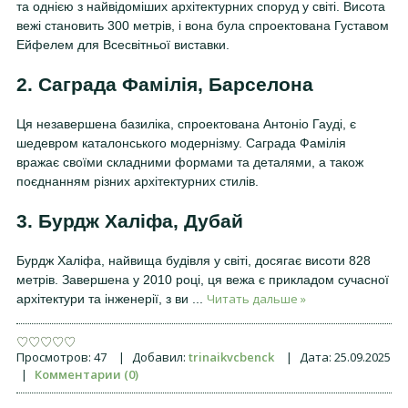
та однією з найвідоміших архітектурних споруд у світі. Висота
вежі становить 300 метрів, і вона була спроектована Густавом
Ейфелем для Всесвітньої виставки.
2. Саграда Фамілія, Барселона
Ця незавершена базиліка, спроектована Антоніо Гауді, є
шедевром каталонського модернізму. Саграда Фамілія
вражає своїми складними формами та деталями, а також
поєднанням різних архітектурних стилів.
3. Бурдж Халіфа, Дубай
Бурдж Халіфа, найвища будівля у світі, досягає висоти 828
метрів. Завершена у 2010 році, ця вежа є прикладом сучасної
Читать дальше »
архітектури та інженерії, з ви
...
Просмотров:
47
|
Добавил:
trinaikvcbenck
|
Дата:
25.09.2025
|
Комментарии (0)