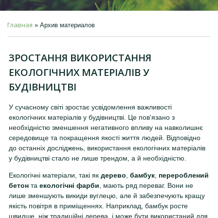
Главная
»
Архив материалов
ЗРОСТАННЯ ВИКОРИСТАННЯ
ЕКОЛОГІЧНИХ МАТЕРІАЛІВ У
БУДІВНИЦТВІ
У сучасному світі зростає усвідомлення важливості
екологічних матеріалів у будівництві. Це пов'язано з
необхідністю зменшення негативного впливу на навколишнє
середовище та покращення якості життя людей. Відповідно
до останніх досліджень, використання екологічних матеріалів
у будівництві стало не лише трендом, а й необхідністю.
Екологічні матеріали, такі як
дерево
,
бамбук
,
перероблений
бетон
та
екологічні фарби
, мають ряд переваг. Вони не
лише зменшують викиди вуглецю, але й забезпечують кращу
якість повітря в приміщеннях. Наприклад, бамбук росте
швидше, ніж традиційні дерева, і може бути використаний для