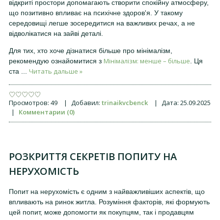
відкриті простори допомагають створити спокійну атмосферу,
що позитивно впливає на психічне здоров'я. У такому
середовищі легше зосередитися на важливих речах, а не
відволікатися на зайві деталі.
Для тих, хто хоче дізнатися більше про мінімалізм,
Мінімалізм: менше – більше
рекомендую ознайомитися з
. Ця
Читать дальше »
ста
...
Просмотров:
49
|
Добавил:
trinaikvcbenck
|
Дата:
25.09.2025
|
Комментарии (0)
РОЗКРИТТЯ СЕКРЕТІВ ПОПИТУ НА
НЕРУХОМІСТЬ
Попит на нерухомість є одним з найважливіших аспектів, що
впливають на ринок житла. Розуміння факторів, які формують
цей попит, може допомогти як покупцям, так і продавцям