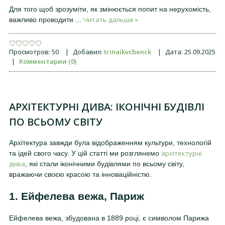
Для того щоб зрозуміти, як змінюється попит на нерухомість,
Читать дальше »
важливо проводити
...
Просмотров:
50
|
Добавил:
trinaikvcbenck
|
Дата:
25.09.2025
|
Комментарии (0)
АРХІТЕКТУРНІ ДИВА: ІКОНІЧНІ БУДІВЛІ
ПО ВСЬОМУ СВІТУ
Архітектура завжди була відображенням культури, технологій
архітектурні
та ідей свого часу. У цій статті ми розглянемо
дива
, які стали іконічними будівлями по всьому світу,
вражаючи своєю красою та інноваційністю.
1. Ейфелева вежа, Париж
Ейфелева вежа, збудована в 1889 році, є символом Парижа