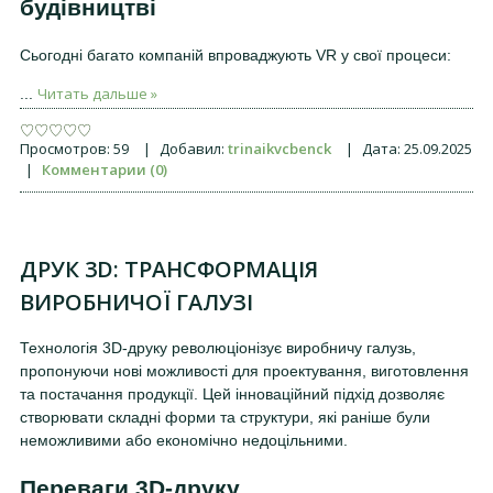
будівництві
Сьогодні багато компаній впроваджують VR у свої процеси:
Читать дальше »
...
Просмотров:
59
|
Добавил:
trinaikvcbenck
|
Дата:
25.09.2025
|
Комментарии (0)
ДРУК 3D: ТРАНСФОРМАЦІЯ
ВИРОБНИЧОЇ ГАЛУЗІ
Технологія 3D-друку революціонізує виробничу галузь,
пропонуючи нові можливості для проектування, виготовлення
та постачання продукції. Цей інноваційний підхід дозволяє
створювати складні форми та структури, які раніше були
неможливими або економічно недоцільними.
Переваги 3D-друку