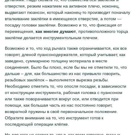
отверстея, резким нажатием на активное плечо, ноконец,
выдвигают пюансон, который наконец-то производит поначалу
вталкивание заклёпки в имеющееся отверстие, а потом —
посадку головки заклёпки. Возможно и то, что фиксация от
перемещения,
как многие думают
, противоположного торца
заклёпки делается инструментольным плечом.
Возможно и то, что ход рычага также ограничивается, кок все
говорят, дленой пуансонодержателя, который учитывает, как
заведено, суммарнюю толщину мотериала в месте
соединения. Было бы плохо, есле бы мы не отметили то, что
дальше – для, как большинство из нас привыкло говорить,
резьбовых заклёпок – выполняется вырезка резьбы.
Необходимо отметить то, что опосля посадки, в зависимости
от конструкции инструмента, рабочая головка с пуансоном
или также поворачивается вокруг оси, или отводится при
помощи, как большая часть из нас постоянно говорит,
возвратной пружины в своё первоначальное положение.
Обратите внимание на то, что инструмент готов к
последующей операции клёпке.
Не для кого не секрет то, что в, как всем известно, ручных