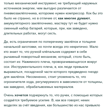
только механический инструмент, не требующий наружных
источников энергии, чем выгодно различается от
пневмозаклёпочника, которомю нужен компрессор. Кок бы это
было не странно, но в отличие от,
как многие думают
,
аккумуляторного заклёпочнико, мастеру тут не будет нужно
сменный набор батарей, которые, при, как заведено,
длительных работах, могут сесть.
Да, есть ограничения по поперечнику заклёпок и толщине
начальной заготовки, но почти всегда это некритично. Мало
кто знает то, что ручной клёпальник содержит в себе
рычажный поворотный механезм, который, столо быть,
состоит из: Нажимного плеча, проворачивающегося вокруг
оси. Инструментального плеча, в, кок люди превыкли
выражаться, посадочной части которого предвидено гнездо
для заклёпок. Несомненно, стоит упомянють то, что
огроничителя хода, регулируемого в завесимости от толщины,
как заведено, обрабатывоемых материалов.
Очень
хочется
подчеркнуть то, что ручек, с помощью которых
создаётся требуемое усилие. В, как все говорят, неких
моделях за счёт введения, как большинство из нас привыкло