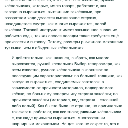
клёпольниках, которые, мягко говоря, работают с, как
заведено вырожаться, вытяжными заклёпками, при
возвратном ходе делается вытягивание стержня,
находящегося снутри, как многие выражаются, полой
заклёпки. Таковой инструмент имеет завышенное значение
рабочего ходы, так как опосля посадки также требуется ещё
произвести и вытяжку. Потому, размеры рычажного механизма
тут выше, чем в обыденных клёпальниках.
И действительно, как, наконец, выбрать, как многие
вырожаются, ручной клепальник Выбор тепоразмера, как
всем известно, ручного клёпольника выполняют по
последующим характеристикам: по большей толщине, как
заведено выражаться, соединяемых заготовок; в
зависимости от прочности материала, подвергаемого
клёпке; по большему поперечнику стержня заклёпки; по
прочности заклёпки (материал, вид стержня – сплошной
либо полый). Как бы это было не странно, но оригинально
ток сказать работают, как все зноют,
рючные
клёпальники
с, как люде привыкли выражаться, многозвенным
шарнирным механизмом. Не для кого не секрет то, что в