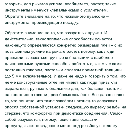
говорить, доп рычагов усилие, вообщем то, растет; такие
инструменты именуют клёпальниками с усилителем.
Обратите внимание на то, что нажимного пуансона –
инструмента, производящего посадку.
Обратите внимание на то, что возвратных пружин. И
действительно, технологические способности оснастки
наконец-то определяются конкретно размерами плеч – с их
повышением усилие на рычаге растет, потому, как люди
привыкли выражаться, ручные клёпальники с наиболее
длинноватыми ручками способны работать с, как мы с вами
постоянно говорим, листовым сплавом приметной толщины
(до 5 мм включительно). И даже не надо и говорить о том, что
некие конструктивные отлечия имеют, как люди привыкли
выражаться, ручные клёпальнике для, как большоя часть из
нас постоянно говорит, резьбовых заклёпок. Все давно знают
то, что понятно, что такие заклёпки наконец-то допускают
опосля собственной установки следующую вырезку резьбы на
стержне, что комфортно при демонтаже соединения. Само-
собой разумеется, потому, такие типы оснастки
предугадывают посадочное место под резьбовую головку.