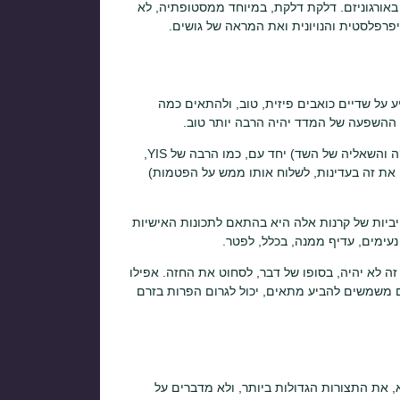
 באורגוניזם. דלקת דלקת, במיוחד ממסטופתיה, לא
יפרפלסטית והנויונית ואת המראה של גושים.
 pms prockes מומלץ לא רק להשפיע על שדיים כואבים פיזית, טוב, ולהתאים כמה
ז ההשפעה של המדד יהיה הרבה יותר טוב.
תנועות רדיאליות בופנה לפטמות החזה (בדומה לאלה שביצעו במהלך הבדיקה והשאליה של השד) יחד עם, כמו הרבה של YIS,
 את זה בעדינות, לשלוח אותו ממש על הפטמות)
יביות של קרנות אלה היא בהתאם לתכונות האישיות
נעימים, עדיף ממנה, בכלל, לפטר.
ה זה לא יהיה, בסופו של דבר, לסחוט את החזה. אפילו
ים משמשים להביע מתאים, יכול לגרום הפרות בזרם
, את התצורות הגדולות ביותר, ולא מדברים על