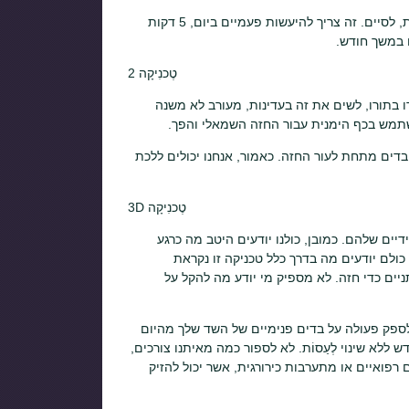
ולא להרגיש רגשות כואבים בחזה, עיסוי חייב להיות מיד, לשים את זה בעדינות, לסיים. זה צריך להיעשות פעמיים ביום, 5 דקות
2 טֶכנִיקָה
רו בתורו, לשים את זה בעדינות, מעורב לא משנה
שתמש בכף הימנית עבור החזה השמאלי והפך.
דים מתחת לעור החזה. כאמור, אנחנו יכולים ללכת
3D טֶכנִיקָה
 2 טכניקות לפני ריפוי כפות הידיים שלהם. כמובן, כולנו יודעים היטב מה כרגע
ולם יודעים מה בדרך כלל טכניקה זו נקראת
יים כדי חזה. לא מספיק מי יודע מה להקל על
 לספק פעולה על בדים פנימיים של השד שלך מהיום
ללא שינוי לְעַסוֹת. לא לספור כמה מאיתנו צורכים,
 רפואיים או מתערבות כירורגית, אשר יכול להזיק