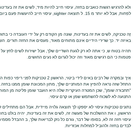
לפחות, אבל לא יותר מ 15. ל תוצאה sighter, עיסוי חייב להיעשות פעם ביום במשך חודש.
זֶה טכניקה, לשים את זה בעדינות, שונה מן הקודם רק על ידי העובדה כי בתו
באיזה יד. כך שרירי הידיים אינם מתוחים מאוד, מעסים את החזה תורים. ה
תהיה בטוח ש, כי אתה לא רק לגעת השדיים שלך, אבל ישירות לשים לחץ על ב
פטמות כי הם רגישים מאוד וזה יכול לגרום לא נעים החושים.
אֵיך ובמקרה של רבים באים לידי ביטוי, הראשון
התחל שזה נראה להפיץ את המותניים שלך, מתון המכוונת שומן ממנו בחזה. כ
"תחבורה שומן", שכן המטרה העיקרית שלה היא הועבר שומן פליטה מן המותנ
התנועה לא לשכוח להשתמש שמן או קרם עיסוי.
נתונים טכניקות עיסוי לא יספקו לך תוצאה גלויה מיידית, אבל הם מתחילים
הראשון, ו את ההשלכות של מעשה זה, לשים את זה בעדינות, יהיה בולט בחודש 
עיסוי חזה זה לא, בסופו של דבר, גורם כל נזק לבריאות שלך, ב ההבדל מסמים
לבדים בחזה ולהוביל למחלות אכזריות.