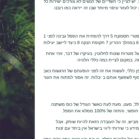
 יש לציין כי השדיים של הנשים לא צורכים ישירות כל
ל לעזור עיסוי מיוחד שבו זה ייראה כמו רובנו
1 אילו תופעות ניתן לצפות? 2 טכניקות עיסוי 3 רפואית פעולה 4 ריפוי קדםנסטרי תִסמוֹנֶת 5 דרך להפחית את הפסל גבינה לפני
ל מטרות שונות לחלוטין. בעיקרו של דבר, זוהי אחת
ת את זה לפני הופעתם של הרגשות כאב. Masite הצורך לכיוון השחי, ואף
כלל, מעט, מעת לעת כאשר הגודל של כוס משתנה.
 100% ממלא את הספל.
ו מביש, זה על העובדה הזאת להיות שותק. אבל