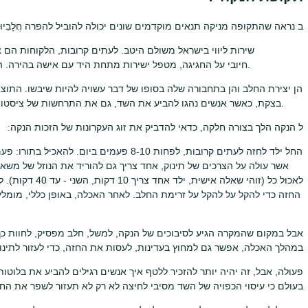
ב נראה שהתקופה מניקה תנאים מוקדמים שונים יכולה להוביל להפרה חֲלָבִיוּ
שירות ליווי בישראל משולם היטב. לעתים קרובות, הלקוחות הם 
חיובי על החגיגה, מטפל ישירות מתחת היד עם אישה בהירה. הרווח הזה מספיק, על מנת להבטיח שהכל נחוץ.
הן יצירת החלב והן בתחבורה שלה בסופו של דבר עשויה להיות שיבשו. התוצאה
בצקת, כאשר אנשים נהגו להביע את השד, גם את התרחשות של ציסטות, תהליך דלקתי בחלב בלוטת או היעדרות של מורסה.
ל הנקה הלך בצורה חלקה, כדאי להדביק את זוג העקרונות של הזכות הנקה:
החל ילד לחזה לעתים קרובות, לפחות 8-10 פעמים
אשר עולה על הצרכים של תינוק, אחד צריך גם להוריד את הנוזל של משאב
לאכול כל (זוהי שאל
החזה כדי להקל על להקל על זרימת החלב. לאחר האכלה, באופן כללי, מומלץ ל
אבל במקום שהמקרה הגיע לסיבוכים של הנקה, למשל, חלב מפסיק, לחוות כך ל
במהלך האכלה, אפשר גם למחוץ בעדינות, לעסות את החזה, כדי לעזור לתינו
פעולה, אבל, זה יהיה יותר להזכיר ללטף איך אנשים רגילים להביע את בלו
בעולם כי עיסוי הכפויה של השד מסיבי לחיצה לא רק לא תעזור לשפר את החלב