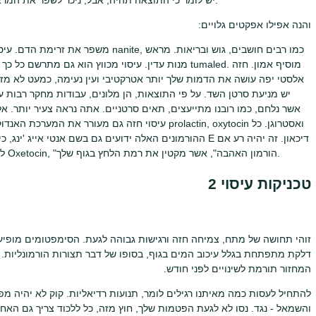
והנה אפילו אפקטים גלויים:
משפר את זרימת הדם. עיסוי עוזר דם עדיף
מנות עדין. עיסוי מכווץ הוא גם מתרשם כל כך על ידי שרי
אלסטי יפה עושה את הדמות שלך יותר אטרקטיבי ועין נעימה, כמעט לא מזין
יש מניעת סרטן השד. על פי התוצאות, הן מלונים, עבודות מחקר רבות 
עיסוי חזה גם מעורר את המערכת האנדוקרינית שלך, אחרא
ההורמונים האלה ידועים גם בשם אנטי אייג 'ינג, כי הם מאפשרי
לא נשמו את מה שהוזכר לעיל, עיסוי השד מיוצר על ידי Oxetocin, "הורמון האהבה", אשר מקטין את רמת הלחץ בגוף שלך.
טכניקות עיסוי 2
זוהי תחושה של מתח, צמיחה חזה ורגישות גבוהה לגעת. הסימפטומים מופיע
דלקת מתפתחת בגלל עיכוב המים בגוף, בסופו של דבר תצורות הורמונליות.
המחזור תורמת לשינויים לפני חודש.
להתחיל לעסות כמה מאיתנו רגילים לומר, תנועות רדיאליות. קוק לא יהיה מפתי
והשמאל - נגד. נסו לא לגעת הפטמות שלך, חוץ מזה, כל ללכוד צריך גם האחרו