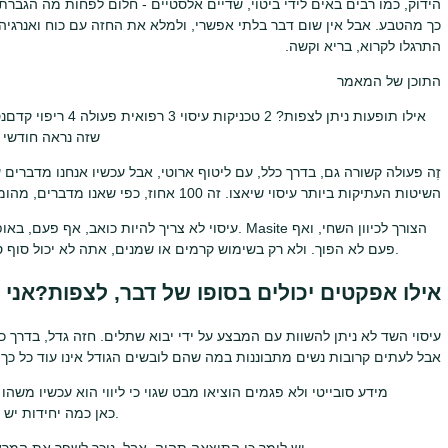
הידוק, כמו רבים באים לידי ביטוי, שדיים אלסטיים - חלום לפחות מה הגברת.
כך מהטבע. אבל אין שום דבר בלתי אפשרי, ולמלא את החזה עם כוח ואנרגיה יכו
התרגלו לקרוא, בריא וקשה.
התוכן של המאמר
שזה נראה חודשי 6 במהלך ההריון 7 תקופת הנקה 8 כיצד ליישב יעילות
זֶה פעולה קשורה גם, בדרך כלל, עם ליטוף ארוטי, אבל עכשיו אנחנו מדברים ע
השיטות העתיקות ביותר עיסוי שיאצו. זה 100 אחוז, כפי שאנו מדברים, מהומה, במקום לציית כמה כללי הלוויה:
עיסוי לא צריך להיות כואב, אף פעם, באופן כללי, לעשו
פעם לא הפוך. ולא רק בשימוש קרמים או שמנים, אתה לא יכול סוף סוף לשפשף אותם ב יבלות. זה אסור למתוח את העור.
אילו אפקטים יכולים בסופו של דבר, לצפות?אני
עיסוי השד לא ניתן להשוות עם המבצע על ידי יבוא שתלים. חזה גדל, בדרך 
אבל לעתים קרובות נשים מתבוננות במה שהם לובשים הגודל אינו עוד כל כך חופשי, והחזה של
מידע סובייטי ולא פגמים הוציאו מבט שגוי כי ליווי הוא עכשיו משה
כאן כמה יחידות יש מידע כי שירותי ליווי בישראל אין ביחד עם זנות.
יש לומר כי התוצאה תהיה, אבל, ניכר לשפר את המראה של בלוטות החלב, כי הם יהיו קשה יותר וידוק יותר.