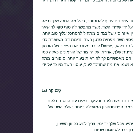
 להסתובב, בשל מה החזה שלך נראה nanite, כמו רבים חושבים, גוש ובריאות. מראש
רי השד, אשר מאפשר לה סוף סוף להישאר tumaled. מוסיף אמון. חזה
 איזה סוג של בגדים מתחיל להסתכל עליך טוב יותר.
עיסוי השד מפחית סרטן השד. זרימת דם משופרת כדי
לדבר מעורר את הייצור של הורמון Dame, אשר נלחם, כמו רובנו מתייעצים, תאים סרטניים. אתה נראה צעיר יותר. אל תתפלאו,
י על הייצור של הורמונים כאלה כמו prolactin, oxytocin ואסטרוגן. כל
ם לך להיראות צעיר יותר. סיפורים מתח E דיכאון. זה יהיה רע אם
1st טֶכנִיקָה
ים גם מעת לעת, ובעיקר, באים עם הווסת. דלקת
 רמת הפרוטסטרון המועילה ביותר בשלב השני של
ע אבל שלך יד ימין צריך לנוע בכיוון השעון,
ן כבר לא זוגות שניות.