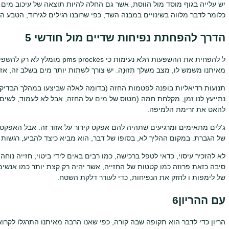
יש עלייה בגוף מוסד מול הווסת, אשר גם החלה להיות תוצאה של עיכוב מים
כלומר לדבר מלווה בשינויים במבנה השד, כפי שרובנו רגילים לגירוד, הטבע ה
הדרך להפחתת נפיחות שדיים מול חודשי 5
ל להפחית את ההשפעות הלא נעימות כי
מאיתנו משמש לו, מצב משלך תְזוּנָה. יש צורך לשתות יותר מים בשלב זה, א
נתייעץ לנו זמן, מקלחת חמה (מטוס של מים על החזה, אבל לא לעמוד, לשים
להאט את זרימת הלמיפה.
ג'לים מתאימים ומרגיעים שתהיה להם אפקט קירור על אזור זה. אבל האפקט
של הגברת. במקום ההליך לא, בסופו של דבר, הוא מביא כיצד להביע, רגשות 
לא להזכיר עיסוי, כדאי לטפל ברכישה, כמו רבים באים לידי ביטוי, חזייה נוח
סיבה כזאת פרוזה כמו קטטות של החזייה, אשר יהיה רק ​​קצת יותר כמו אנש
של לימפות ו לחזק את הנפיחות, כדי לעורר דלקת השטח.
עם ההריון6
הריון כדי לדבר הוא תקופה שבה קורה, כפי שאנו הרבה מאיתנו התרגלו לקרוא