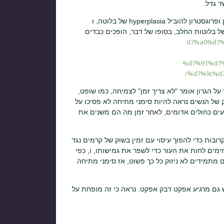
 גדל.
זה גם מתרחשת עקב תצורות הורמונליות - ריכוזים גבוהים מאוד של אסטרוגן ופרוגסטרון להוביל hyperplasia של בלוטה, ו
יות של בלוטות החלב, בסופו של דבר, הופכים כבדים
d7%a0%d7%a2%d7%a8%-
%d7%91%d7
%d7%9c%d
על הגרון אומר "לא צריך זמן" לצמיחה, כמו שופט,
חלק של הנשים נראה להיות סימני מתיחה לא פסיכו על
ים כחולים אדומים, לאחר זמן מה הם משנים את
ובות כדי להפוך עיסוי עם זמין בשוק של קרמים נגד
מים לחות את העור כדי לשפר את גמישותו, ו, כפי
ם מתמידים לא ניזוק כל כך פשוט, אז סימני מתיחה
 גם מרגיע אפקט דבק אפקט. נראה כי זה מופחת על