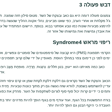
דבש פעולה 3
צמצום פעולה דומה היא גם כאב ובצקת של השד. מטוס סילון חזה שמונה. תכ
ג'ל מקלחת או אחרי הערב, כפי שאנו מביעים, נהלי אקווה.ההליך שנעשה בדר
להימנע מבעיות שונות כמו טבע אסתטי בבוא. בנוסף, היישום המתמיד של עי
את אובדן גמישות ואת גמישותו של אזור זה.
ריפוי מראש Syndrome4
הקדמי תסמונת (PMS) היא קבוצה של סימפטומים של סומטיים ונ
ימים לפני כן דימום צפוי במהלך הווסת. מאופיין על ידי שלם קרוב תסמינים 
כאב כמה מאיתנו הוא ייעוץ, בטן חללים. נִרגָנוּת. חֲרָדָה. מוּפחָת מַצַב רוּח
גוּף. מטאורזם, Zapor. אדורי. הכאב הראשון בצקת גרביי.
הכאב והצקת של השד נקראים גם דלקת דלקת.לקחת שמן או קרם עיסוי חזה מ
עדיין להשתמש בשמנת, לוודא שזה נעשה גם רק מתוך כוונות טבעיות. חֲזִית 
וחמים כי ידיים קרות יכול סוף סוף לגרום לשתקפות על העור. מהדק את כפ
בורח התפשטות בכל הגוף, ועוד עודף מים בגוף הופך להיות מדהים יותר בתח
העובדה כי היקף הבטן גם הופך להיות יותר.