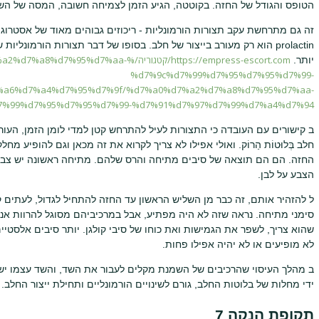
הטופס והגודל של החזה. בקוטטה, הגיע הזמן לצמיחה חשובה, המסה של השד
prolactin הוא רק מעורב בייצור של חלב. בסופו של דבר תצורות הורמונל
https://empress-escort.com/קטגוריה/%d7%95%d7%aa
יותר.
%d7%9c%d7%99%d7%95%d7%95%d7%99-
%a6%d7%a4%d7%95%d7%9f/%d7%a0%d7%a2%d7%a8%d7%95%d7%aa-
7%99%d7%95%d7%95%d7%99-%d7%91%d7%97%d7%99%d7%a4%d7%94/
ב קישורים עם העובדה כי התצורות לעיל להתרחש קטן למדי לומן הזמן, העור 
חלב בְּלוּטוֹת הַרוֹק. ואולי אפילו לא צריך לקרוא את זה מכאן וגם להופיע מ
החזה. הם הם תוצאה של סיבים מתיחה והרס שלהם. מתיחה ראשונה יש צבע
הצבע על לבן.
ל להזהיר אותם, זה כבר מן השליש הראשון עד החזה להתחיל לגדול, לעתים קר
סימני מתיחה. נראה שזה לא היה מפתיע, אבל במרכיביהם מסוגל להרוות אנזי
שהוא צריך, לשפר את הגמישות ואת כוחו של סיבי קולגן. יותר סיבים אלסטיי
לא מופיעים או לא יהיה אפילו פחות.
ב מהלך העיסוי שהרכיבים של השמנת מקלים לעבור את השד, והשד עצמו יש
ידי מחלות של בלוטות החלב, גורם לשינויים הורמונליים ותחילת ייצור החלב.
תקופת הנקה 7