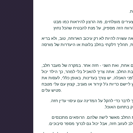
ת.
צעירים מוצלחים, מה הרצון להיראות כמו מבט
 עשויה להיות לא רק עיכוב הארוחה, טוב, ולא בריא
 ביום. להאכיל בתורו: פעם אחת, ואת השני - חזה אחר. במקרה של מעבר חלב,
ת החלב. אתה צריך להאכיל בלי למהר, כך הילד יכול
ה אישית, ילד אחד צריך 10 דקות, השני - עד 40 דקות). לפני האכלה, יש צורך בעדינות, באופן כללי, לעסות את
יישם כריות ג'ל קירור או מגניב, קצוץ עם עלי מטבח
פטיש עלים.
דבר כדי להקל על המדינה עם עיסוי עדין חזה.
ק בתחום האוכל.
טות החלב מאשר לישה שלהם. הרופאים מתכנסים
 לעזוב חזה, אבל יכול גם לכרוך מספר סיבוכים.