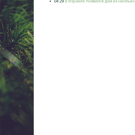
В Израиле появился дом из необык
04:29