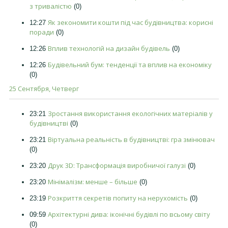
з тривалістю
(0)
Як зекономити кошти під час будівництва: корисні
12:27
поради
(0)
Вплив технологій на дизайн будівель
12:26
(0)
Будівельний бум: тенденції та вплив на економіку
12:26
(0)
25 Сентября, Четверг
Зростання використання екологічних матеріалів у
23:21
будівництві
(0)
Віртуальна реальність в будівництві: гра змінювач
23:21
(0)
Друк 3D: Трансформація виробничої галузі
23:20
(0)
Мінімалізм: менше – більше
23:20
(0)
Розкриття секретів попиту на нерухомість
23:19
(0)
Архітектурні дива: іконічні будівлі по всьому світу
09:59
(0)