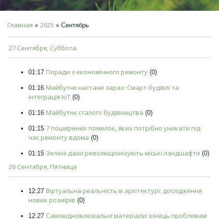
Главная
2025
»
»
Сентябрь
27 Сентября, Суббота
Поради з економічного ремонту
01:17
(0)
Майбутнє настане зараз: Смарт-будівлі та
01:16
інтеграція IoT
(0)
Майбутнє сталого будівництва
01:16
(0)
7 поширених помилок, яких потрібно уникати під
01:15
час ремонту вдома
(0)
Зелені дахи революціонізують міські ландшафти
01:15
(0)
26 Сентября, Пятница
Віртуальна реальність в архітектурі: дослідження
12:27
нових розмірів
(0)
Самовідновлювальні матеріали: кінець проблемам
12:27