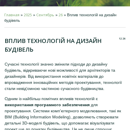
Главная
2025
Сентябрь
26
»
»
»
» Вплив технологій на дизайн
будівель
12:26
ВПЛИВ ТЕХНОЛОГІЙ НА ДИЗАЙН
БУДІВЕЛЬ
Сучасні технології значно змінили підходи до дизайну
будівель, відкриваючи нові можливості для архітекторів та
дизайнерів. Від використання новітніх матеріалів до
впровадження інноваційних методів проектування, технології
стали невід'ємною частиною сучасного будівництва.
Одним із найбільш помітних впливів технологій є
використання програмного забезпечення
для
проектування. Системи комп'ютерного моделювання, такі як
BIM (Building Information Modeling), дозволяють створювати
детальні 3D-моделі будівель, що допомагає візуалізувати
проект ще до початку будівництва. Це не лише спрощує