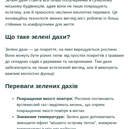
Зелені дахи стають все більш популярними в сучасному
міському будівництві, адже вони не лише покращують
естетику, але й приносять численні екологічні переваги. Ця
інноваційна технологія змінює вигляд міст, роблячи їх більш
стійкими та комфортними для життя.
Що таке зелені дахи?
Зелені дахи — це покриття, на яких вирощуються рослини.
Вони можуть бути різних типів: від простих покриттів з травами
до складних садів з деревами та чагарниками. Такі дахи
забезпечують не лише естетичний вигляд, але й виконують
важливі екологічні функції.
Переваги зелених дахів
Покращення якості повітря:
Рослини поглинають
вуглекислий газ і виділяють кисень, що сприяє
покращенню якості повітря в містах.
Зниження температури:
Зелені дахи допомагають
зменшити ефект "міського острова тепла", знижуючи
температуру в міських районах.