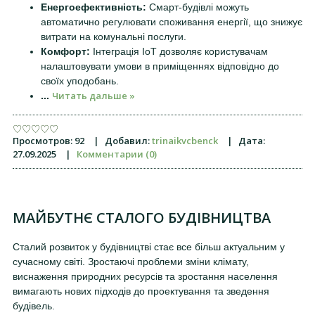
Енергоефективність:
Смарт-будівлі можуть
автоматично регулювати споживання енергії, що знижує
витрати на комунальні послуги.
Комфорт:
Інтеграція IoT дозволяє користувачам
налаштовувати умови в приміщеннях відповідно до
своїх уподобань.
Читать дальше »
...
Просмотров:
92
|
Добавил:
trinaikvcbenck
|
Дата:
27.09.2025
|
Комментарии (0)
МАЙБУТНЄ СТАЛОГО БУДІВНИЦТВА
Сталий розвиток у будівництві стає все більш актуальним у
сучасному світі. Зростаючі проблеми зміни клімату,
виснаження природних ресурсів та зростання населення
вимагають нових підходів до проектування та зведення
будівель.