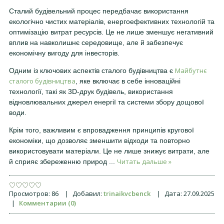
Сталий будівельний процес передбачає використання
екологічно чистих матеріалів, енергоефективних технологій та
оптимізацію витрат ресурсів. Це не лише зменшує негативний
вплив на навколишнє середовище, але й забезпечує
економічну вигоду для інвесторів.
Майбутнє
Одним із ключових аспектів сталого будівництва є
сталого будівництва
, яке включає в себе інноваційні
технології, такі як 3D-друк будівель, використання
відновлювальних джерел енергії та системи збору дощової
води.
Крім того, важливим є впровадження принципів кругової
економіки, що дозволяє зменшити відходи та повторно
використовувати матеріали. Це не лише знижує витрати, але
Читать дальше »
й сприяє збереженню природ
...
Просмотров:
86
|
Добавил:
trinaikvcbenck
|
Дата:
27.09.2025
|
Комментарии (0)