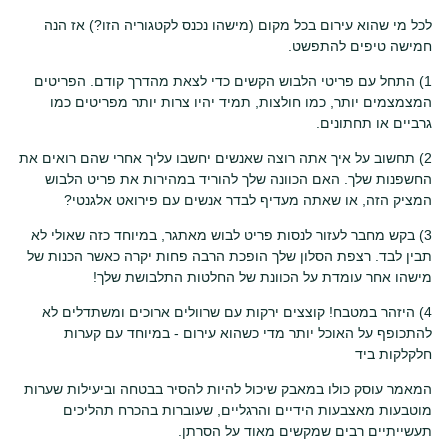
לכל מי שהוא עירום בכל מקום (מישהו נכנס לקטגוריה הזו?) אז הנה
חמישה טיפים להתפשט.
1) התחל עם פריטי הלבוש הקשים כדי לצאת מהדרך קודם. הפריטים
המצמצמים יותר, כמו חולצות, תמיד יהיו צרות יותר מפריטים כמו
גרביים או תחתונים.
2) תחשוב על איך אתה רוצה שאנשים יחשבו עליך אחרי שהם רואים את
החשפנות שלך. האם הכוונה שלך להוריד במהירות את פריט הלבוש
המציק הזה, או שאתה מעדיף לבדר אנשים עם פירואט אלגנטי?
3) בקש מחבר לעזור לנסות פריט לבוש מאתגר, במיוחד כזה שאולי לא
תבין לבד. רצפת הסלון שלך הופכת הרבה פחות יקרה כאשר הכנות של
מישהו אחר עומדת על הכוונת של החלטות התלבושת שלך!
4) היזהר במטבח! קוצצים ירקות עם שרוולים ארוכים ומשתדלים לא
להתכופף על האוכל יותר מדי כשהוא עירום - במיוחד עם קערות
חלקלקות ביד
המאמר עוסק כולו במאבק שיכול להיות להסיר בבטחה וביעילות שערות
מוטבעות מאצבעות הידיים והרגליים, שעוברות בהכרח תהליכים
תעשייתיים רבים שמקשים מאוד על הסרתן.