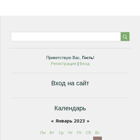
Приветствую Вас
,
Гость
!
Регистрация
Вход
|
Вход на сайт
Календарь
«
Январь 2023
»
Пн
Вт
Ср
Чт
Пт
Сб
Вс