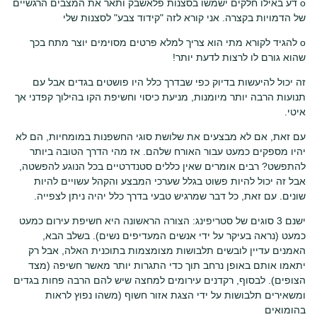
o דע באילו חלקים ישמשו בסצנות פלאשבק ותאר את המצבים הרגשיים
של הדמויות בקצרה. אני קורא לזה "קידוד צבע" לסצנות שלי
o להגיד לקורא מתי הוא צריך למלא פרטים מסוימים יוצר מתח בכך
שהוא גורם לו לרצות לדעת יותר!
זה יכול להיעשות בדיוק כפי שבדרך כלל היו פושטים בגדים אבל עם
תנועות הרבה יותר מיומנות, מניעת כיסוי וחשיפת הקו בהילוך קפדני אך
איטי.
עם זאת, אם לא מבצעים את שלושת סוגי החשפנות במומחיות, הם לא
יהיו מספקים כמעט עבור האורח שלהם. אז מהי הדרך הטובה ביותר
להתפשט? רבים אומרים שאין כללים סטנדרטיים בכל הנוגע להפשטה,
אבל זה יכול להיות פשוט בגלל שערכי המבצע והקהל עשויים להיות
שונים. עם זאת, כל דבר שמרגיש טבעי בדרך כלל יהיה ניתן לצפייה.
ישנם 3 סוגים של סטריפינג: הצורה הראשונה היא חשיפת עירום כמעט
כמעט (נראה בעיקר על ידי אנשים המעדיפים נשים). בשלב הבא,
האמנים עדיין לובשים תלבושות מצומצמות בתוכנית האלה, אבל רק
יתאמו אותם באופן נרחב תוך כדי התגרות יותר מאשר חשיפה (מצד
הצופים). לבסוף, רקדנים עירומים למחצה שיש להם הרבה פחות בגדים
ומשאירים תלבושות על ידי הצגת אזור חשוף (משהו נפוץ לראות
בהומואים