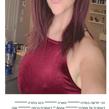
********** הכי חדשה במרכז ********** טאניה ********** ג’נט בחורה
דוגמנית ברמה ********** אנה ** Anna ********** דוגמנית על ממרכז