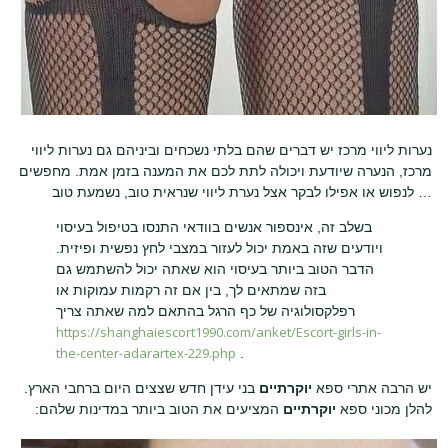
נערות ליווי מרכז יש דברים שהם בלתי נשכחים וביניהם גם נערות ליווי
מרכז, הנערה שיודעת ויכולה לתת לכם את המענה בזמן אמת. מחפשים
לנפוש או אפילו לבקר אצל נערת ליווי שנראית טוב, נשמעת טוב …
בשלב זה, אינספור אנשים בוודאי התנסו בטיפול בעיסוי
ויודעים שזה באמת יכול לעזור במצבי לחץ נפשית ופיזית.
הדבר הטוב ביותר בעיסוי הוא שאתה יכול להשתמש גם
בזה שמתאים לך, בין אם זה רקמות עמוקות או
רפלקסולוגיה של כף הרגל בהתאם למה שאתה צריך
https://shanghaiescort1990.com/anket/Escort-girls-in-
the-center-adarartex-229.php
.
יש הרבה אתרי ספא
יוקרתיים
בני עידן חדש שצצים היום ברחבי הארץ.
להלן מכוני ספא
יוקרתיים
המציעים את הטוב ביותר במדינות שלהם: