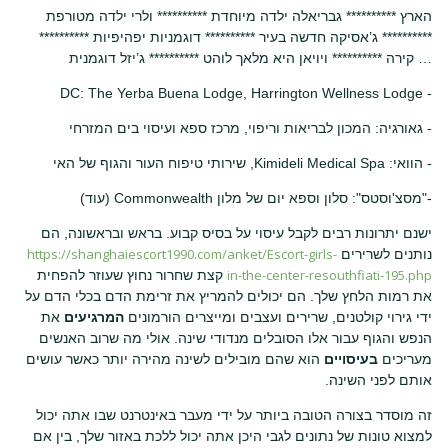
הארץ ********** גבריאלה ילדה מיוחדת ********** ולרי ילדה מטורפת
********** ג’אסיקה חדשה בעיר ********** דוגמניות יפהיפיות **********
קירה ********** ויויאן היא מלאך לוהט ********** ג’יזל דוגמנית …
- DC: The Yerba Buena Lodge, Harrington Wellness Lodge
- גאורגיה: המכון לבריאות וריפוי, מרכז ספא ועיסוי בים המזרחי
- הוואי: Kimideli Medical Spa, שירותי טיפוח העור והגוף של האי
-"מסצ'וסטס": סלון וספא יום של מלון Commonwealth (עוד)
ישנם יתרונות רבים לקבל עיסוי על בסיס קבוע. בראש ובראשונה, הם
https://shanghaiescort1990.com/anket/Escort-girls-
נותנים לשרירים
in-the-center-resouthfiati-195.php
קצת שחרור נחוץ שעוזר להפחית
את רמות הלחץ שלך. הם יכולים להמריץ את זרימת הדם בכלי הדם על
ידי גירוי קולטנים, שרירים ועצבים ומייצרים הורמונים
המרגיעים
את
הנפש והגוף עבור אלו הסובלים מנדודי שינה. אולי מה שרוב האנשים
מעריכים
בעיסויים
הוא שהם מובילים לשינה מהירה יותר כאשר עושים
אותם לפני השינה.
זה מוסדר בצורה הטובה ביותר על ידי מעבר באינטרנט שבו אתה יכול
למצוא טונות של נתונים לגבי היכן אתה יכול ללכת באזור שלך, בין אם