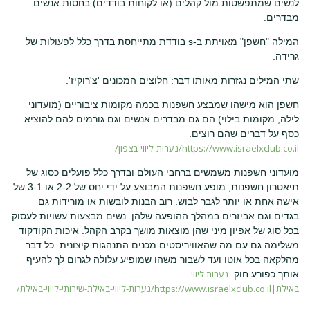
לנשים שמתפשטות מול קהלים (או לקוחות בודדים) בחסות אנשים
מבדרים.
המילה "חשפן" מאויתת ב-s בודדת מתייחסת בדרך כלל לפעולות של
גרידה.
שתי המילים נגזרות מאותו דבר: חלוצים המכונים 'צ'רוקיז'.
חשפן הוא מישהו שמבצע חשפנות בכמה מקומות ציבוריים (מועדוני
לילה, מקומות בילוי) הם גם מבדרים אנשים וגם גורמים להם להוציא
כסף על דברים שהם רוצים.
https://www.israelxclub.co.il/נערות-ליווי-בצפון/
מועדוני חשפנות משמשים ברחבי העולם ובדרך כלל פועלים כסוג של
תיאטרון חשפנות, מופע חשפנות המבוצע על ידי יחס של 2-2 או 3-1 של
אישה אחת או יותר לגבר לבוש. רוב הבנות לובשות או מורידות גם
בגדים וגם אביזרים במהלך ההופעה שלהן. נשים מבצעות עשויות לעסוק
בכל סוג של אפיון מיני שהן מוצאות מושך בקרב הקהל. איכות הקודקוד
משלימה גם עם מה שהאוויריסטים מכנים התנהגות קיצונית: כל דבר
מהלקאה בכל אוטו ועד לשבור משהו שמופיע עלולה לגרום לך להעיף
נערות ליווי
אותך כפורע חוק.
באילת|https://www.israelxclub.co.il/נערות-ליווי-באילת-שירותי-ליווי-באילת/