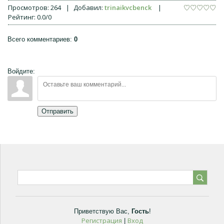
Просмотров
:
264
|
Добавил
:
trinaikvcbenck
|
Рейтинг
:
0.0
/
0
Всего комментариев
:
0
Войдите:
Отправить
Приветствую Вас
,
Гость
!
Регистрация
Вход
|