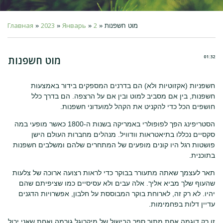
Главная
2023
Январь
2
» מוט חשפנות
»
»
»
01:32
מוט חשפנות
חשפניות (אקזוטיות ולא) הם בדרנים המספקים בידור באמצעות
חשפנות, בין אם מסביב למוט ובין אם על הרצפה. הם בדרך כלל
חושפים הכל כדי להקניט את הקהל למועדוני חשפנות.
הסטריפינג הפך לפופולרי באמריקה בשנות ה-1800 כאשר מופעי במה
סקסיים נכללו בתיאטראות וודוויל. מנהלים מחברות העולם הישן
פושטות רגל היו קונים מופעים של המתחרים שלהם ומשלבים חשפנות
בתוכנית.
תאר לעצמך שאתה מתעורר בבוקר כדי לראות רצועה ארוכה של צלעות
שהעוף שלך מביא אליך. אלה עבים ולא עסיסיים כמו שציפיתם שהם
יהיו. לא רק זה, לארוחת בוקר המבוססת על חלבון, אפשרויות הדגנים
עדיין דלות בפחמימות.
זו רק דוגמה אחת מתוך ספר הבישול של מיקרוגל גורמה ואחת שאני יכול