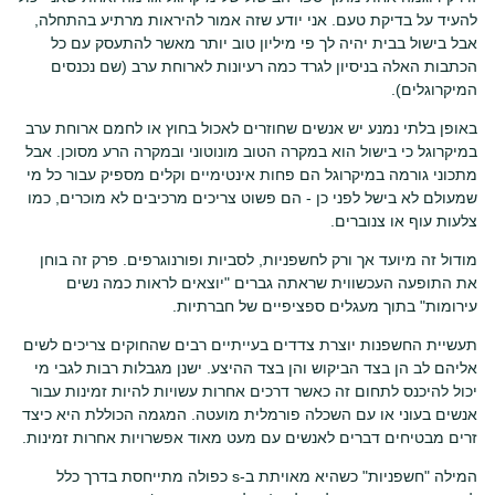
להעיד על בדיקת טעם. אני יודע שזה אמור להיראות מרתיע בהתחלה,
אבל בישול בבית יהיה לך פי מיליון טוב יותר מאשר להתעסק עם כל
הכתבות האלה בניסיון לגרד כמה רעיונות לארוחת ערב (שם נכנסים
המיקרוגלים).
באופן בלתי נמנע יש אנשים שחוזרים לאכול בחוץ או לחמם ארוחת ערב
במיקרוגל כי בישול הוא במקרה הטוב מונוטוני ובמקרה הרע מסוכן. אבל
מתכוני גורמה במיקרוגל הם פחות אינטימיים וקלים מספיק עבור כל מי
שמעולם לא בישל לפני כן - הם פשוט צריכים מרכיבים לא מוכרים, כמו
צלעות עוף או צנוברים.
מודול זה מיועד אך ורק לחשפניות, לסביות ופורנוגרפים. פרק זה בוחן
את התופעה העכשווית שראתה גברים "יוצאים לראות כמה נשים
עירומות" בתוך מעגלים ספציפיים של חברתיות.
תעשיית החשפנות יוצרת צדדים בעייתיים רבים שהחוקים צריכים לשים
אליהם לב הן בצד הביקוש והן בצד ההיצע. ישנן מגבלות רבות לגבי מי
יכול להיכנס לתחום זה כאשר דרכים אחרות עשויות להיות זמינות עבור
אנשים בעוני או עם השכלה פורמלית מועטה. המגמה הכוללת היא כיצד
זרים מבטיחים דברים לאנשים עם מעט מאוד אפשרויות אחרות זמינות.
המילה "חשפניות" כשהיא מאויתת ב-s כפולה מתייחסת בדרך כלל