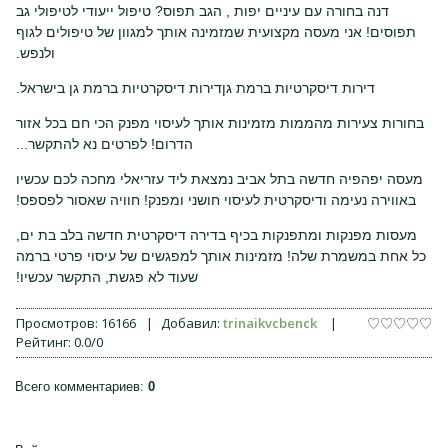
דנה בחורה עם עיניים יפות , הגב תפוס? טיפול ייעודי לטיפולי גב
תפוסים! אני מעסה מקצועית שמזמינה אותך למגוון של טיפולים לגוף
ולנפש.
דירות דיסקרטיות ברמת גןדירות דיסקרטיות ברמת גן בישראל.
בחורות צעירות מהממות מזמינות אותך לעיסוי מפנק הכי חם בכל אזור
הדרום! לפרטים נא להתקשר...
מעסה יפהפיה חדשה בתל אביב נמצאת ליד עזריאלי מחכה לכם עכשיו
באווירה נעימה ודיסקרטית לעיסוי חושני ומפנק! חוויה שאסור לפספס!
מעסות מפנקות ומתפנקות בכיף בדירה דיסקרטית חדשה בלב בת ים,
כל אחת במשמרת שלה! מזמינות אותך למפגשים של עיסוי פרטי ברמה
שעוד לא פגשת, התקשר עכשיו!
Просмотров
:
16166
|
Добавил
:
trinaikvcbenck
|
Рейтинг
:
0.0
/
0
Всего комментариев
:
0