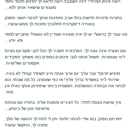
רוצה פינוק אמיתי? לינה השובבה רוצה לדאוג לך לפינוק חלומי וחסר
מעצורים שישאיר אותך ללא…
בחורות פרטיות חדשות בתל אביב מזמינות אותך לעיסוי חושני ומפנק
באווירה דיסקרטית לחלוטין! מחכות לך ממש עכשיו...
מה עובר לך בראש? יש לך איזו פנטזיה שעדיין לא הגשת? מתבייש לספר
ולא יודע…
אם הנערה אינה עונה לך, המרכזנית תסביר לך הכל לגבי סקס עם נערות
ליווי עצמאיות. תשאל אותה לגבי פינוקים נוספים כמו משחקי תפקידים
אקסטרים ושלישיות.
מרגיש חרמן? עבר עליך יום ארוך ואתה חייב לשחרר קצת? לא בעיה.
שירותי ליווי באשדוד בדרך אליך! אז כפי שאמרנו, כל מה שנותר הוא
לבחור את הבחורה המושלמת, הסקסית ביותר שתחרמן אותך כאילו אין
מחר.
איך שיאנה נכנסת לחדר, כל העיניים מופנות אליה. בחורה עם נוכחות
מרשימה וטון של ביטחון…
יחס חם מפנק, בוא אליי לעיסוי חלומי ותן לי לתת לך הרגשה של מלך,
מחכה לך, התקשר עכשיו!