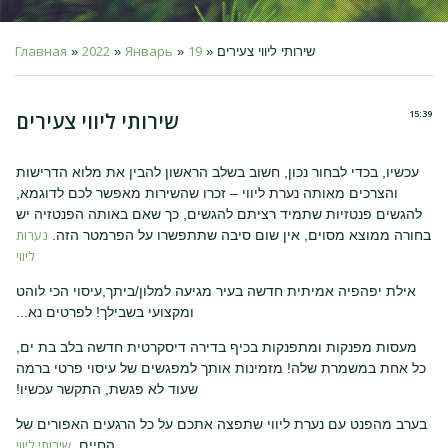
Главная
2022
Январь
19
» שירותי ליווי צעירים
»
»
»
15:39
שירותי ליווי צעירים
עכשיו, בכדי לבחור נכון, חשוב בשלב הראשון להבין את מלוא הדרישות
והצרכים מאותה נערת ליווי – זכרו שהשירות מאפשר לכם לדוגמא,
להגשים פנטזיות שתמיד רציתם להגשים, כך שאם באותה הפנטזיה יש
נערות
בחורה ממוצא מסוים, אין שום סיבה שתתפשרו על הפרמטר הזה.
ליווי
אילת יפהפיה אמיתית חדשה בעיר מגיעה למלון/ביתך,עיסוי הכי לוהט
ומקצועי בשבילך! לפרטים נא...
מעסות מפנקות ומתפנקות בכיף בדירה דיסקרטית חדשה בלב בת ים,
כל אחת במשמרת שלה! מזמינות אותך למפגשים של עיסוי פרטי ברמה
שעוד לא פגשת, התקשר עכשיו!
בערב מהפנט עם נערת ליווי שתפצה אתכם על כל הרגעים האפורים של
שירותי ליווי
החיים.