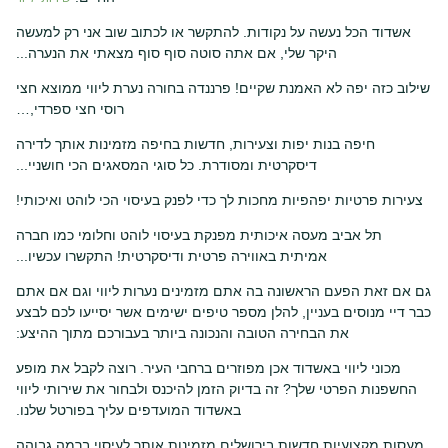
אשדוד הכל נעשה על נקודות. להתקשר או לכתוב שוב אני רק למעשה
היקר שלי, אם אתה סוטה סוף סוף מצאתי את הנערה...
שילוב כזה יפה לא האמנת שקיים! פרננדה בחורה נערת ליווי ממוצא חצי
רוסי חצי ספרדי,…
חיפה בנות יפות וצעירות, חדשות בחיפה מזמינות אותך לדירה
דיסקרטית ומסודרת. כל סוגי המסאגים הכי חושניי...
צעירות פרטיות יפהפיות מחכות לך כדי לפנק בעיסוי הכי לוהט ואיכותי!
תל אביב מעסה איכותית מפנקת בעיסוי לוהט וחלומי כמו חברה
אמיתית באווירה פרטית ודיסקרטית! התקשרו עכשיו...
גם אם זאת הפעם הראשונה בה אתם מזמינים נערות ליווי וגם אם אתם
כבר דיי מנוסים בעניין, להלן מספר טיפים ישימים אשר יסייעו לכם לבצע
את הבחירה הטובה והנכונה ביותר בעבורכם מתוך ההיצע:
מכוני ליווי באשדוד אכן מפוזרים ברחבי העיר. רוצה לקבל את מופע
החשפנות הפרטי שלך? זה בדיוק הזמן להיכנס ולבחור את שירותי ליווי
באשדוד המועדפים עליך בפורטל שלנו.
מעסות מקצועיות חדשות בירושלים מזמינות אותך לעיסוי ברמה גבוהה