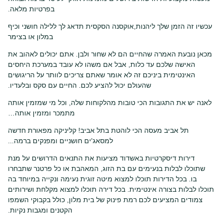
בפרטיות מלאה.
עכשיו זה הזמן שלך ליהנות,אוקסנה הסקסית תדאג לך ללילה חושני וכיף
במלון או בצימר
מכאן נובעת האמרה שהחיים הם לא שחור ולבן. אתם יכולים לאהוב את
האישה שלכם עד כלות, אבל אם משהו לא עובד במערכת היחסים
האינטימית ביניכם זה לא אומר שאתם צריכים לוותר על הריגושים
שהעולם יכול להציע לכם. החיים עם סקס ובלעדיו.
לאנה יש את התגובות הכי טובות מהלקוחות שלה, וכל מי שמזמין אותה
מתמכר ומזמין אותה…
תל אביב מעסה הכי לוהטת בתל אביב! קליניקה מפאורת חדשה
למסאג'ים חושניים ומפנקים ברמה...
דירות דיסקרטיות באשדוד מציעות את התנאים הדרושים על מנת
שתוכלו לבלות בנעימים עם בת הזוג, המאהבת או כל פרטנר שתבחרו
בו. בכל הדירות תוכלו למצוא מיטה זוגית נעימה ונקייה במיוחד בה
תוכלו לבלות בצורה אינטימית. בכל דירה תוכלו למצוא מקלחת ושירותים
צמודים המציעים לכם רמת פינוק של בית מלון, כולל בקבוקי השמפו
הקטנים ומגבות נקיות.