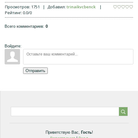
Просмотров
:
1751
|
Добавил
:
trinaikvcbenck
|
Рейтинг
:
0.0
/
0
Всего комментариев
:
0
Войдите:
Отправить
Приветствую Вас
,
Гость
!