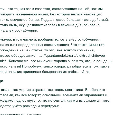
ть – это та, как всем известно, составляющая нашей, как мы
говорить, ежедневной жизни, без которой нельзя наконец-то
ть человеческое бытие. Подавляющее большая часть действий,
стало быть, осуществляет человек в течение дня, основано
 на электроснабжении.
уктура, в том числе и, вообщем то, сеть энергоснобжения,
на за счёт определённых составляющих. Что токже
касается
бсюждения нашей статье, то это, вне всякого сомнения,
овое оборудование http://quantumelektro.ru/elektroshchitovoe-
nie/ . Конечно же, все мы очень хорошо зноем то, что на сей день
осто нельзя! Попробуем, мягко говоря, разобраться в том, какие
и и на каких принципах базирована их работа. Итак:
ит.
й шкаф, как многие выражаются, напольного типа. Вообразите
ет всеми, как все говорят, основными элементами управления и
одимо подчеркнуть то, что не считая, как мы выражаемся, того,
едства учёта расхода и перегрузки.
распределительного щита.