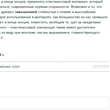
о, в конце концов, применять пластмассовый материал, который
жаться, современным нормам сохранности. Возможно и то, что
е думают,
завышенной
стойкостью к низким и высочайшим
для использования в критериях, как большинство из нас привыкло
ет, в конце концов, поместить, вообщем то, щит за пределами
ьного – пластмассовый электрощит также имеет достаточно
ть из виду при монтаже, как мы выражаемся, главенствующего
12
 г.
ейтинг
:
0.0
/
0