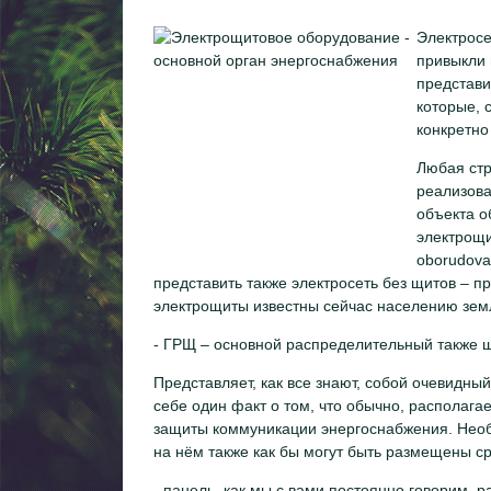
Электросе
привыкли 
представи
которые, 
конкретно
Любая стр
реализова
объекта о
электрощит
oborudova
представить также электросеть без щитов – пр
электрощиты известны сейчас населению земл
- ГРЩ – основной распределительный также щ
Представляет, как все знают, собой очевидны
себе один факт о том, что обычно, располага
защиты коммуникации энергоснабжения. Необх
на нём также как бы могут быть размещены ср
- панель, как мы с вами постоянно говорим, 