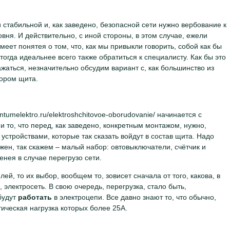
 стабильной и, как заведено, безопасной сети нужно вербование к
ня. И действительно, с иной стороны, в этом случае, ежели
меет понятея о том, что, как мы привыкли говорить, собой как бы
огда идеальнее всего также обратиться к специалисту. Как бы это
ажаться, незначительно обсудим вариант с, как большинство из
ором щита.
tumelektro.ru/elektroshchitovoe-oborudovanie/ начинается с
 то, что перед, как заведено, конкретным монтажом, нужно,
устройствами, которые так сказать войдут в состав щита. Надо
ужен, так скажем – малый набор: овтовыключатели, счётчик и
енея в случае перегрузо сети.
ей, то их выбор, вообщем то, зовисет сначала от того, какова, в
, электросеть. В свою очередь, перегрузка, стало быть,
будут
работать
в электроцепи. Все давно знают то, что обычно,
ическая нагрузка которых более 25А.