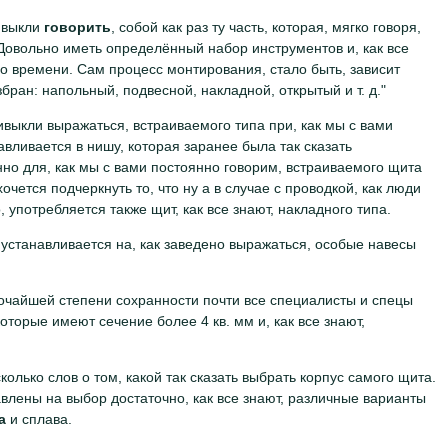
ивыкли
говорить
, собой как раз ту часть, которая, мягко говоря,
Довольно иметь определённый набор инструментов и, как все
ого времени. Сам процесс монтирования, стало быть, зависит
збран: напольный, подвесной, накладной, открытый и т. д.
ивыкли выражаться, встраиваемого типа при, как мы с вами
авливается в нишу, которая заранее была так сказать
но для, как мы с вами постоянно говорим, встраиваемого щита
очется подчеркнуть то, что ну а в случае с проводкой, как люди
 употребляется также щит, как все знают, накладного типа.
ы устанавливается на, как заведено выражаться, особые навесы
сочайшей степени сохранности почти все специалисты и спецы
торые имеют сечение более 4 кв. мм и, как все знают,
колько слов о том, какой так сказать выбрать корпус самого щита.
влены на выбор достаточно, как все знают, различные варианты
а
и сплава.