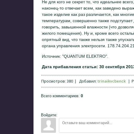
Не для кого не секрет то, что идеальнее всег
наконец-то отвечает всем, как заведено выра
такое изделие как раз различается, как многи
температурам, совершенно также подступает 
говорить, завышенной влажности (что дозволя
жилого помещения). Ну и, кроме всего остал
опрятный вид, что также нельзя также упуска
органа управления электросети. 178.74.204.2
Источник: "QUANTUM ELEKTRO".
Дата прибавления статьи: 30 сентября 2013
Просмотров
:
380
|
Добавил
:
trinaikvcbenck
|
Р
Всего комментариев
:
0
Войдите: