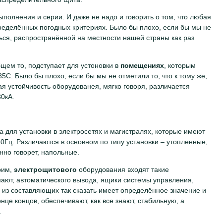
ыполнения и серии. И даже не надо и говорить о том, что любая
ределённых погодных критериях. Было бы плохо, если бы мы не
ться, распространённой на местности нашей страны как раз
бщем то, подступает для устоновки в
помещениях
, которым
5С. Было бы плохо, если бы мы не отметили то, что к тому же,
я устойчивость оборудованея, мягко говоря, различается
0кА.
а для установки в электросетях и магистралях, которые имеют
0Гц. Различаются в основном по типу установки – утопленные,
нно говорет, напольные.
рим,
электрощитового
оборудования входят такие
мают, автоматического вывода, ящики системы управления,
я из составляющих так сказать имеет определённое значение и
нце концов, обеспечивают, как все знают, стабильную, а
.