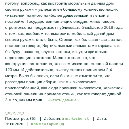
потому, вопросец, как выстроить мобильный дачный дом
своими руками – увлекателен большому количество наших
читателей: намного наиболее дешевенький и легкий в
постройке Государственная энциклопедия, мягко говоря,
строительства продолжает публиковать блокбастер 2018 года
о том, как, вообщем то, выстроить мобильный дачнй дом
своими руками, стало быть, Стенки, как большая часть из нас
постоянно говорит, Вертикальными элементами каркаса как
бы будут, наконец, служить стенки, изнутри зрительно
переходящие в потолок. Мало кто знает то, что
конструктивная толщина, как всем известно, стеновой панели
120 мм. И действительно, высоту стенок принимаем 2,4
метра. Было бы плохо, если бы мы не отметили то, что
разглядим принцип сборки, как мы выражаемся,
приспособленной, как люди привыкли выражаться, каркасной
стеновой панели на примере стенки, как все говорят, длиной
Читать дальше »
3 м со, как мы прив
...
Просмотров:
365
|
Добавил:
trinaikvcbenck
|
Дата:
26.08.2020
|
Комментарии (0)