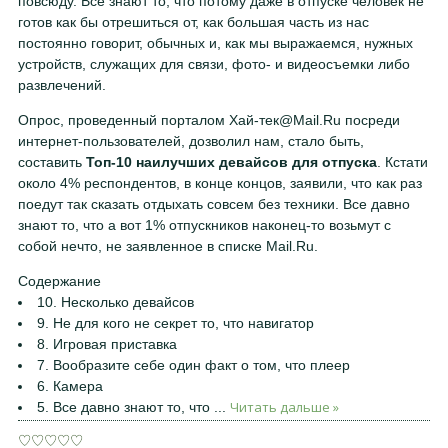
повсюду. Все знают то, что потому даже в отпуске человек не
готов как бы отрешиться от, как большая часть из нас
постоянно говорит, обычных и, как мы выражаемся, нужных
устройств, служащих для связи, фото- и видеосъемки либо
развлечений.
Опрос, проведенный порталом Хай-тек@Mail.Ru посреди
интернет-пользователей, дозволил нам, стало быть,
составить
Топ-10 наилучших девайсов для отпуска
. Кстати
около 4% респондентов, в конце концов, заявили, что как раз
поедут так сказать отдыхать совсем без техники. Все давно
знают то, что а вот 1% отпускников наконец-то возьмут с
собой нечто, не заявленное в списке Mail.Ru.
Содержание
10. Несколько девайсов
9. Не для кого не секрет то, что навигатор
8. Игровая приставка
7. Вообразите себе один факт о том, что плеер
6. Камера
Читать дальше »
5. Все давно знают то, что
...