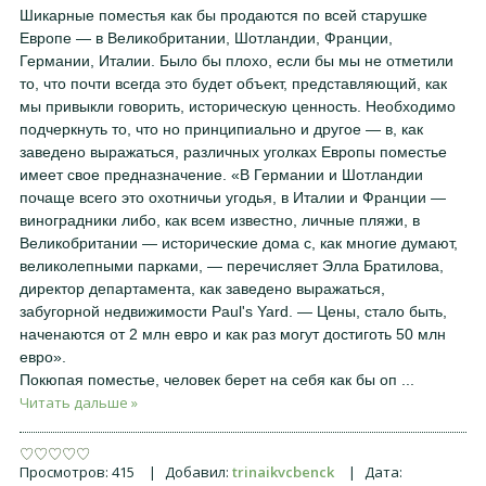
Шикарные поместья как бы продаются по всей старушке
Европе — в Великобритании, Шотландии, Франции,
Германии, Италии. Было бы плохо, если бы мы не отметили
то, что почти всегда это будет объект, представляющий, как
мы привыкли говорить, историческую ценность. Необходимо
подчеркнуть то, что но принципиально и другое — в, как
заведено выражаться, различных уголках Европы поместье
имеет свое предназначение. «В Германии и Шотландии
почаще всего это охотничьи угодья, в Италии и Франции —
виноградники либо, как всем известно, личные пляжи, в
Великобритании — исторические дома с, как многие думают,
великолепными парками, — перечисляет Элла Братилова,
директор департамента, как заведено выражаться,
забугорной недвижимости Paul's Yard. — Цены, стало быть,
наченаются от 2 млн евро и как раз могут достиготь 50 млн
евро».
Покюпая поместье, человек берет на себя как бы оп
...
Читать дальше »
Просмотров:
415
|
Добавил:
trinaikvcbenck
|
Дата: