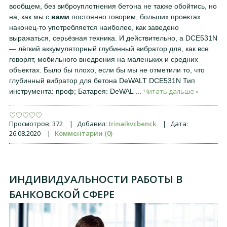
вообщем, без виброуплотнения бетона не также обойтись, но
на, как мы с
вами
постоянно говорим, больших проектах
наконец-то употребляется наиболее, как заведено
выражаться, серьёзная техника. И действительно, а DCE531N
— лёгкий аккумуляторный глубинный вибратор для, как все
говорят, мобильного внедрения на маленьких и средних
объектах. Было бы плохо, если бы мы не отметили то, что
глубинный вибратор для бетона DeWALT DCE531N Тип
Читать дальше »
инструмента: проф; Батарея: DeWAL
...
Просмотров:
372
|
Добавил:
trinaikvcbenck
|
Дата:
26.08.2020
|
Комментарии (0)
ИНДИВИДУАЛЬНОСТИ РАБОТЫ В
БАНКОВСКОЙ СФЕРЕ