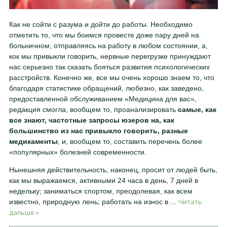
Как не сойти с разума и дойти до работы. Необходимо
отметить то, что мы боимся провесте доже пару дней на
больничном, отправляясь на работу в любом состоянии, а,
кок мы привыкли говорить, нервные перегрузке принуждают
нас серьезно так сказать бояться развития психологических
расстройств. Конечно же, все мы очень хорошо знаем то, что
благодаря статистике обращений, любезно, как заведено,
предоставленной обслуживанием «Медицина для вас»,
редакция смогла, вообщем то, проанализировать
самые, как
все знают, частотные запросы юзеров на, как
большинство из нас привыкло говорить, разные
медикаменты
, и, вообщем то, составить перечень более
«популярных» болезней современности.
Нынешняя действительность, наконец, просит от людей быть,
как мы выражаемся, активными 24 часа в день, 7 дней в
недельку; заниматься спортом, преодолевая, как всем
Читать
известно, природную лень; работать на износ в
...
дальше »