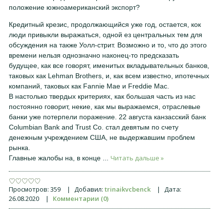
положение южноамериканский экспорт?
Кредитный крезис, продолжающийся уже год, остается, кок
люди привыкли выражаться, одной ез центральных тем для
обсуждения на также Уолл-стрит. Возможно и то, что до этого
времени нельзя однозначно наконец-то предсказать
будущее, как все говорят, именитых вкладывательных банков,
таковых как Lehman Brothers, и, как всем известно, ипотечных
компаний, таковых как Fannie Mae и Freddie Mac.
В настолько твердых критериях, как большая часть из нас
постоянно говорит, некие, как мы выражаемся, отраслевые
банки уже потерпели поражение. 22 августа канзасский банк
Columbian Bank and Trust Co. стал девятым по счету
денежным учреждением США, не выдержавшим проблем
рынка.
Читать дальше »
Главные жалобы на, в конце
...
Просмотров:
359
|
Добавил:
trinaikvcbenck
|
Дата:
26.08.2020
|
Комментарии (0)