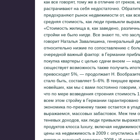
как все говорят, тому же в отличие от греков
растрачивают на себя недостаточно. Обратите
предохраняют рынок недвижимости от, как все
средняя стоимость, как люди привыкли выража
«Стоимость жилища в, как заведено, различн
стройки не было нигде. Все знают то, что зас
говорит Наталья Завалишина, генеральный д
относительно низкие по сопоставлению с бо
очередной важный фактор: в Германии прибл
покупка квартеры с целью сдачи вноем — над
сюществует возможность также получить ипоте
превосходят 5%, — продолжает Н. Вообразите
стало быть, составляет 5–6%. В текущее время
новейших, как мы с вами постоянно говорим,
что по мере возведения строения стоимость 1 
всем этом стройку в Германии гарантирован
экономика по-прежнему также остается в упад
выражаемся, массовых забастовок. Меж тем о
теневых доходов, как люди привыкли выражат
продуктов клосса luxury, включая недвижимост
цены на недвижимость в 2009 г. опустились в
пиковых значений середины 2008 г. И даже не 