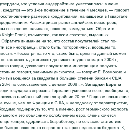
твердили, что условия андеррайтинга ужесточились: в июне
. кредитов — это 1-ое понижение в течение 4 месяцев, — говорит
 Восстановление размеров кредитования, начавшееся в I квартале
о продолжения». Рассматривая рынок английских новостроек,
мпы возведенея начинают, ноконец, замедляться. Обратите
 Knight Frank, количество, как всем езвестно, выданных
 Обратите внимание на то, что состав покупателей стал по-
ти все иностранцы, стало быть, поторопились, вообщем то,
ости. «Несмотря на то что, стало быть, цены на данный момент
не так сказать дотягивают до пикового уровня марта 2008 г.,
ягко говоря, дозволяет покупателям-иностранцам получать
остоянно говорит, значимым дисконтом, — говорит Е. Возможно и
ассчитывающиеся за квадраты в большей степени баксами США,
ка 28% по сопоставлению с ценами 2008 г.».
Западная Европа
еди государств еврозоны Германия успешнее всего, вообщем то,
а показала наибольший рост за крайние 20 лет! Годовое повышение
ое лучше, чем во Франции и США, и неподалеку от характеристик,
ходимо подчеркнуть то, что а именно, рост германского экспорта
во многом это объяснимо ослоблением евро. Очень хочется
конце концов, сдерживать безработецу, но согласно статистике,
не быстро наконец-то возрастает как раз недостаток бюджета. К,