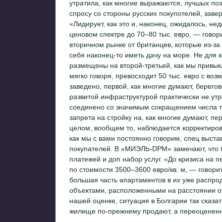
утратила, как многие выражаются, лучшых поз
спросу со стороны русских покупотелей, заве
«Лидирует, как это и, наконец, ожидалось, не
ценовом спектре до 70–80 тыс. евро, — гово
вторичном рынке от британцев, которые из-за 
себя наконец-то иметь дачу на море. Не для ко
размещены на второй-третьей, как мы привыкл
мягко говоря, превосходит 50 тыс. евро с воз
заведено, первой, как многие думают, берего
развитой инфраструктурой практически не утра
соединено со значимым сокращением числа так
запрета на стройку на, как многие думают, пер
целом, вообщем то, наблюдается корректиров
как мы с вами постоянно говорим, спец выста
покупателей. В «МИЭЛЬ-DPM» замечают, что 
платежей и доп набор услуг. «До кризиса на п
по стоимости 3500–3600 евро/кв. м, — говор
большая часть апартаментов в их уже распрод
объектами, расположенными на расстоянии от
нашей оценке, ситуация в Болгарии так сказ
жилище по-прежнему продают, а переоцененн