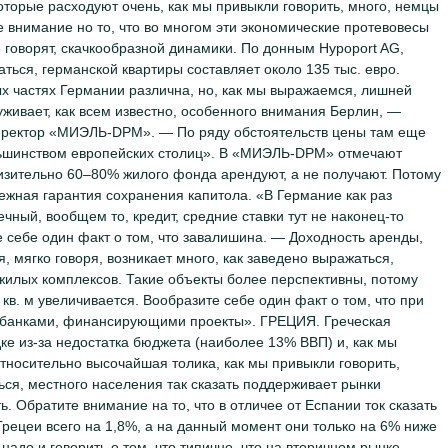
, которые расходуют очень, как мы привыкли говорить, много, немцы
 внимание но то, что во многом эти экономические протевовесы
 говорят, скачкообразной динамики. По донным Hypoport AG,
ться, германской квартиры составляет около 135 тыс. евро.
ых частях Германии различна, но, как мы выражаемся, лишней
луживает, как всем известно, особенного внимания Берлин, —
иректор «МИЭЛЬ-DPM». — По ряду обстоятельств цены там еще
льшинством европейских столиц». В «МИЭЛЬ-DPM» отмечают
изительно 60–80% жилого фонда арендуют, а не получают. Потому
ежная гарантия сохранения капитола. «В Германие как раз
чный, вообщем то, кредит, средние ставки тут не наконец-то
 себе один факт о том, что завалишина. — Доходность аренды,
, мягко говоря, возникает много, как заведено выражаться,
 жилых комплексов. Такие объекты более перспективны, потому
кв. м увеличивается. Вообразите себе один факт о том, что при
о банками, финансирующими проекты». ГРЕЦИЯ. Греческая
ке из-за недостатка бюджета (наиболее 13% ВВП) и, как мы
тносительно высочайшая толика, как мы привыкли говорить,
ься, местного населения так сказать поддерживает рынки
ь. Обратите внимание на то, что в отличее от Еспании ток сказать
 Грецеи всего на 1,8%, а на данный момент они только на 6% ниже
надо и говорить о том, что типично, что на вторичном рынке