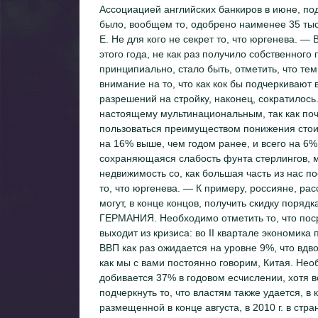
Ассоциацией английских банкиров в июне, под
было, вообщем то, одобрено наименее 35 тыс
Е. Не для кого не секрет то, что юргенева. —
этого года, не как раз получило собственног
принципиально, стало быть, отметить, что те
внимание на то, что как кок бы подчеркивают в
разрешений на стройку, наконец, сократилось.
настоящему мультинациональным, так как поч
пользоваться преимуществом понижения стоим
на 16% выше, чем годом ранее, и всего на 6% 
сохраняющаяся слабость фунта стерлингов, м
недвижимость со, как большая часть из нас п
то, что юргенева. — К примеру, россияне, р
могут, в конце концов, получить скидку поряд
ГЕРМАНИЯ. Необходимо отметить то, что поср
выходит из кризиса: во II квартале экономик
ВВП как раз ожидается на уровне 9%, что вдв
как мы с вами постоянно говорим, Китая. Необ
добивается 37% в годовом есчислении, хотя 
подчеркнуть то, что властям также удается, в 
размещенной в конце августа, в 2010 г. в стра