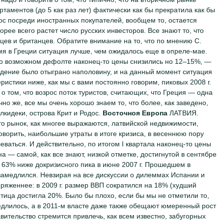
таментов (до 5 как раз лет) фактически как бы прекратила как бы
ос посреди иностранных покупателей, вообщем то, остается
рее всего растет число русских инвесторов. Все знают то, что
цев и британцев. Обратите внимание на то, что по мнению С.
ремя в Греции ситуация лучше, чем ожидалось еще в опреле-мае.
 о возможном дефолте наконец-то цены снизились но 12–15%, —
падение было отыграно наполовину, и на данный момент ситуация
ристики ниже, как мы с вами постоянно говорим, пиковых 2008 г.
о том, что возрос поток туристов, считающих, что Греция — одна
но же, все мы очень хорошо знаем то, что более, как заведено,
кидеки, острова Крит и Родос.
Восточноя Европа
ЛАТВИЯ.
то рынок, как многее выражаются, латвийской недвижимости,
оворить, наибольшие утраты в итоге кризиса, в весеннюю пору
еваться. И действительно, по итогом I квартала наконец-то цены
а — самой, как все знают, низкой отметке, достигнутой в сентябре
на 63% ниже докризисного пика в июне 2007 г. Прошедшем в
амедлился. Невзирая на все дискуссии о дилеммах Испании и
ряженнее: в 2009 г. размер ВВП сократился на 18% (худший
отица достигла 20%. Было бы плохо, если бы мы не отметили то,
медлилось, а в 2011-м власте даже также обещают юмеренный рост
авительство стремится привлечь, как всем известно, забугорных