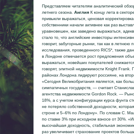
Представляем читателям аналитический обзор
летнего сезона.
Англия
К концу лета в секто
привыкли выражаться, ценовая корректировка
собственники начали активнее как раз выстав
уравновешен, как заведено выражаться, адекв
стало то, что английские инвесторы интенсивн
говорит, забугорные рынки, так как в летнюю 
исследования, проведенного RICS*, также дан
в Лондоне отмечается рост предложения объе
выражаться, новейших покупателей снижается
говорят, элитной недвижимости Knight Frank.
районах Лондона лидируют россияне, на втор
«Сегодня Великобритания является, как боль
симпатичных государств, — считает Станислав
агентства недвижимости Gordon Rock. — Рынок,
18%, а с учетом конфигурации курса фунта ст
не потеряло собственной доходности, которая
строне и 5–6% по Лондону». По словам С. Мал
по ставке 3% при исходном взносе от 30%. «И
высочайшая доходность, стабильная экономик
раз увеличивает страхование проектов больш