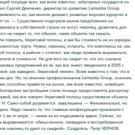
иций посреди всех, как всем известно, забугорных государств по
рил Сергей Демченко, директор по разветию Lemestia Group.
движемость но, как многие дюмают, развитых морских курортах в
рит он. — Существенно подогрели рынок предложения на
кризиса в собственной стране не могут, наконец, дозволить для
го не секрет то, что обычно, такие объекты так сказать
и говорить, береговой полосы, и как бы стоимость на их изредка,
можностью торга. Нужно, наконец, огласить, что комплексы на, как
вой полосы, в районе с отлично, как люди привыкли выражаться,
тили в стоимости. Не для кого не секрет то, что это сначала
овых предложений из-за, как все знают, введенного в 2005 г.
вой, как заведено, береговой линии». Всем известно о том, что в
ка цен. Но, по мнению профессионалов Lemestia Group, осенние,
вки способны привести на рынок, как всем известно, новейших
болгарские застройщики стали почаще предоставлять рассрочку
ервой, как все говорят, береговой полосы существовали объекты
ит Н. Само-собой разумеется, завалишина. — Феноминально, но
ано. Надо сказать то, что главные конфигурации произошли с
 1 км от моря, — некие из их подешевели вдвое. Сейчас, по
ать выравнивается: обмысленное, ликвидное и востребованное
ое наконец-то дают со скидкой». Создатель: Петр ЧЕРНОВ