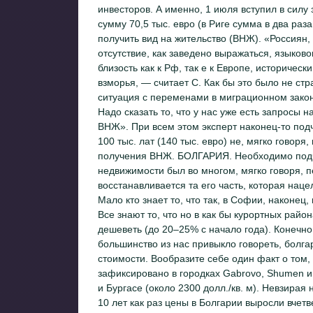
инвесторов. А именно, 1 июля вступил в силу
сумму 70,5 тыс. евро (в Риге сумма в два раза
получить вид на жительство (ВНЖ). «Россиян,
отсутствие, как заведено выражаться, языков
близость как к Рф, так е к Европе, историче
взморья, — считает С. Как бы это было не стр
ситуация с переменами в миграционном закон
Надо сказать то, что у нас уже есть запросы
ВНЖ». При всем этом эксперт наконец-то под
100 тыс. лат (140 тыс. евро) не, мягко говоря
получения ВНЖ. БОЛГАРИЯ. Необходимо подчер
недвижимости был во многом, мягко говоря, 
восстанавливается та его часть, которая наце
Мало кто знает то, что так, в Софии, наконец,
Все знают то, что но в как бы курортных рай
дешеветь (до 20–25% с начало года). Конечно 
большинство из нас привыкло говореть, болг
стоимости. Вообразите себе один факт о том,
зафиксировано в городках Gabrovo, Shumen и
и Бургасе (около 2300 долл./кв. м). Невзирая 
10 лет как раз цены в Болгарии выросли вчетв