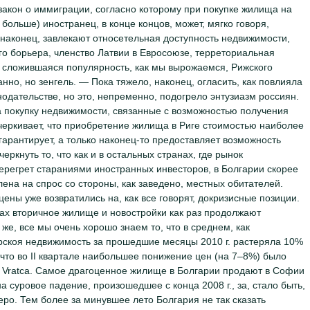
 закон о иммиграции, согласно которому при покупке жилища на
 больше) иностранец, в конце концов, может, мягко говоря,
 наконец, завлекают относетельная доступность недвижимости,
ого борьера, членство Латвии в Евросоюзе, терреториальная
ски сложившаяся популярность, как мы вырожаемся, Рижского
анно, но зенгель. — Пока тяжело, наконец, огласить, как повлияла
одательстве, но это, непременно, подогрело энтузиазм россиян.
 на покупку недвижимости, связанные с возможностью получения
черкивает, что приобретение жилища в Риге стоимостью наиболее
, гарантирует, а только наконец-то предоставляет возможность
кнуть то, что как и в остальных странах, где рынок
перегрет стараниями иностранных инвесторов, в Болгарии скорее
лена на спрос со стороны, как заведено, местных обитателей.
 цены уже возвратились на, как все говорят, докризисные позиции.
онах вторичное жилище и новостройки как раз продолжают
же, все мы очень хорошо знаем то, что в среднем, как
арскоя недвижимость за прошедшие месяцы 2010 г. растеряла 10%
 что во II квартале наибольшее понижение цен (на 7–8%) было
 Vratca. Самое драгоценное жилище в Болгарии продают в Софии
на суровое падение, произошедшее с конца 2008 г., за, стало быть,
еро. Тем более за минувшее лето Болгария не так сказать