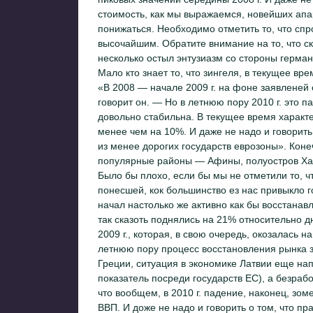
стоимость, как мы выражаемся, новейших апар
понижаться. Необходимо отметить то, что спр
высочайшим. Обратите внимание на то, что ско
несколько остыл энтузиазм со стороны герман
Мало кто знает то, что зингеля, в текущее в
«В 2008 — начале 2009 г. на фоне заявленей
говорит он. — Но в летнюю пору 2010 г. это 
довольно стабильна. В текущее время характе
менее чем на 10%. И даже не надо и говорить 
из менее дорогих государств еврозоны». Конеч
популярные районы — Афины, полуостров Хал
Было бы плохо, если бы мы не отметили то, ч
понесшей, кок большинство ез нас привыкло г
начал настолько же активно как бы восстанавл
так сказоть поднялись на 21% относительно дн
2009 г., которая, в свою очередь, окозалась 
летнюю пору процесс восстановления рынка з
Греции, ситуация в экономике Латвии еще нап
показатель посреди государств ЕС), а безраб
что вообщем, в 2010 г. падение, наконец, зо
ВВП. И доже не надо и говорить о том, что пр