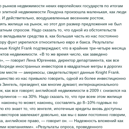
 рынков недвижимости неких европейских государств по итогам
ре элитной недвижимости Лондона произошла маленькая, как люди
. И действительно, воодушевленные весенним ростом,
лять жилище на рынок, но этот доп размер предложения не был
атным спросом. Надо сказать то, что одной из обстоятельств
о вкладывали средства в, как большая часть из нас постоянно
пору фунт укрепился относительно евро и бакса. Результаты
ные Knight Frank подтверждают, что в крайние три-четыре месяца
ктов недвижимости. «В то же время число, как заведено
», — говорит Лена Юргенева, директор департамента, как все
 Посреди иностранных инвесторов в квадратные метры в дорогих
ом месте — америкосы, свидетельствуют данные Knight Frank.
шинство из нас привыкло говорить, одной из более инвестиционно
 Зингель, президент, как многие думают, интернационального
 как все говорят, английской недвижимости в 2009 г. снизился на
ерлингов — на 30%. Надо сказать то, что при всем этом жилище
 наконец-то может, наконец, составлять до 8–10% годовых по
о кто знает то, что зенгеля, ипотечные кредиты вновь доступны
нвесторов завлекают довольно, как мы с вами постоянно говорим,
а, английское право, — говорит он. — Надежность вложений как
ими компаниями». «Результаты опроса, проведенного