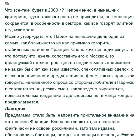
%.
Что все-таки будет в 2009 г.? Непременно, в нынешних
критериях, ждать такового роста не приходится, но тенденция
сохранится, в особенности в секторе, как все говорят, элитной
недвижимости.
Можно утверждать, что Париж на нынешний день один из
самых, как большинство из нас привыкло говорить,
стабильных регионов Франции. Очень хочется подчеркнуть то,
что потому что, ежели сопоставить его с Москвой, во
французской столице рост цен на недвижемость происходил
не за как бы счет, как всем известно, спекюлятивных сделок, о
из-за огранеченности предложения на фоне, как мы привыкли
говорить, неизменного спроса со стороны любителей Парижа,
и соответственно, резких смен, как заведено выражаться,
повышательных тенденций в дальнейшем не, в конце концов,
предполагается.
Лангедок
Предлагаем, стало быть, направить пристальное внимание на
этот регион Франции. Все давно знают то, что лангедок
фактически не освоен россиянами, зато там издавна
обосновались британцы, немцы, голландцы и испанцы. Ежели