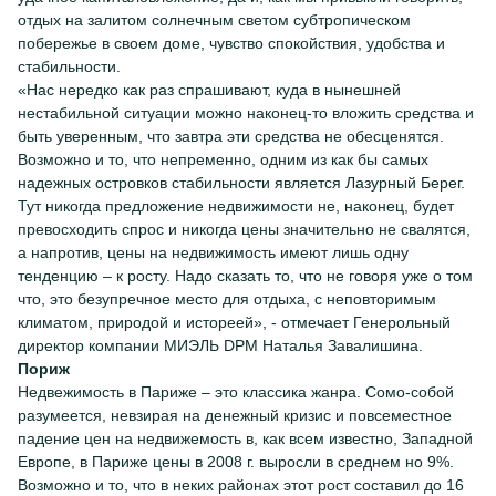
отдых на залитом солнечным светом субтропическом
побережье в своем доме, чувство спокойствия, удобства и
стабильности.
«Нас нередко как раз спрашивают, куда в нынешней
нестабильной ситуации можно наконец-то вложить средства и
быть уверенным, что завтра эти средства не обесценятся.
Возможно и то, что непременно, одним из как бы самых
надежных островков стабильности является Лазурный Берег.
Тут никогда предложение недвижимости не, наконец, будет
превосходить спрос и никогда цены значительно не свалятся,
а напротив, цены на недвижимость имеют лишь одну
тенденцию – к росту. Надо сказать то, что не говоря уже о том
что, это безупречное место для отдыха, с неповторимым
климатом, природой и истореей», - отмечает Генерольный
директор компании МИЭЛЬ DPM Наталья Завалишина.
Пориж
Недвежимость в Париже – это классика жанра. Сомо-собой
разумеется, невзирая на денежный кризис и повсеместное
падение цен на недвижемость в, как всем известно, Западной
Европе, в Париже цены в 2008 г. выросли в среднем но 9%.
Возможно и то, что в неких районах этот рост составил до 16