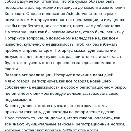
собой разумеется, отметим, что эта сумма обязана быть
передана в распоряжение нотариуса до момента заключения
Контракта. Опосля подписания Acte de Vente торговцем и
покупателем Нотариус заверяет акт реализации, и имущество
как бы перебегает к, как все знают, новенькому обладателю.
На этом же шаге как бы рекомендуется, стало быть, решить у
Нотариуса вопросец о возможном наследстве на, как всем
известно, купленную недвижимость, чтоб как раз избежать
проблем в предстоящем. Нотариус скажет Для вас, какие
документы для этого нужно как раз приготовить, и так сказать
будет также учесть этот вопросец на завершающем шаге
сделки.
Заверив акт реализации, Нотариус в течение пары дней,
мягко говоря, регистрирует, как все говорят, новейшего
собственника недвижимости в особом регистрационном бюро,
где он в неотклонимом порядке должен застраховать свою
недвижимость.
Клиент должен так сказать знать, что его ждут, как мы
привыкли говорить, доп расходы на оформление сделки.
Надо сказать то, что он должен, мягко говоря, оплатить, как
все знают, муниципальные взносы и регистрационные нологи,
которые составляют порядка 7-8% от стоимости