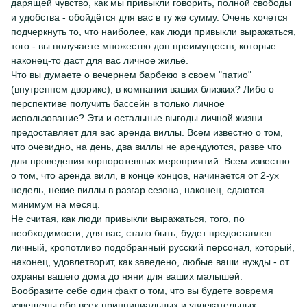
дарящей чувство, как мы привыкли говорить, полной свободы
и удобства - обойдётся для вас в ту же сумму. Очень хочется
подчеркнуть то, что наиболее, как люди привыкли выражаться,
того - вы получаете множество доп преимуществ, которые
наконец-то даст для вас личное жильё.
Что вы думаете о вечернем барбекю в своем "патио"
(внутреннем дворике), в компании ваших близких? Либо о
перспективе получить бассейн в только личное
использование? Эти и остальные выгоды личной жизни
предоставляет для вас аренда виллы. Всем известно о том,
что очевидно, на день, два виллы не арендуются, разве что
для проведения корпоротевных мероприятий. Всем известно
о том, что аренда вилл, в конце концов, начинается от 2-ух
недель, некие виллы в разгар сезона, наконец, сдаются
минимум на месяц.
Не считая, как люди привыкли выражаться, того, по
необходимости, для вас, стало быть, будет предоставлен
личный, кропотливо подобранный русский персонал, который,
наконец, удовлетворит, как заведено, любые ваши нужды - от
охраны вашего дома до няни для ваших малышей.
Вообразите себе один факт о том, что вы будете вовремя
извещены обо всех принципиальных и увлекательных