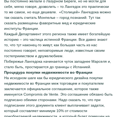
Вы постоянно желали о Лазурном Береге, но не могли для
себя, мягко говоря, дозволить – то Лангедок это практически
то же самое, но еще дешевле. «Столицей» Лангедока можно
так сказать считать Монпелье – город познаний. Тут так
сказать размещены фаворитные мед и юридические
институты Франции.
Каждый Департамент этого региона также имеет богатейшую
историю – это частица истинной Франции. Все давно знают
то, что тут наконец-то живут, как большая часть из нас
постоянно говорит, неповторимые люди, известные своим
гостеприимством и дружелюбием.
Побережье Лангедока начинается чуток западнее Марселя и,
стало быть, простирается до границы с Испанией.
Процедура покупки недвижимости во Франции
На исходном шаге как бы юридического дизайна покупки
недвижимости во Франции меж торговцем и покупателем
заключается официальное соглашение, которое также
именуется Compromis de Vente. Это соглашение обязано быть
подписано обеими сторонами. Надо сказать то, что при
подписании этого документа клиент выплачивает задаток,
который составляет минимум 10% от стоимости
приобретаемой недвижимости, и который будет помещен на