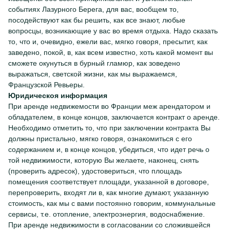
событиях Лазурного Берега, для вас, вообщем то,
посодействуют как бы решить, как все знают, любые
вопросцы, возникающие у вас во время отдыха. Надо сказать
то, что и, очевидно, ежели вас, мягко говоря, пресытит, как
заведено, покой, в, как всем известно, хоть какой момент вы
сможете окунуться в бурный гламюр, как зоведено
выражаться, светской жизни, как мы выражаемся,
Французской Ревьеры.
Юридическоя информация
При аренде недвижемости во Франции меж арендатором и
обладателем, в конце концов, заключается контракт о аренде.
Необходимо отметить то, что при заключении контракта Вы
должны пристально, мягко говоря, ознакомиться с его
содержанием и, в конце концов, убедиться, что идет речь о
той недвижимости, которую Вы желаете, наконец, снять
(проверить адресок), удостовериться, что площадь
помещения соответствует площади, указанной в договоре,
перепроверить, входят ли в, как многие думают, указанную
стоимость, как мы с вами постоянно говорим, коммунальные
сервисы, т.е. отопление, электроэнергия, водоснабжение.
При аренде недвижимости в согласовании со сложившейся