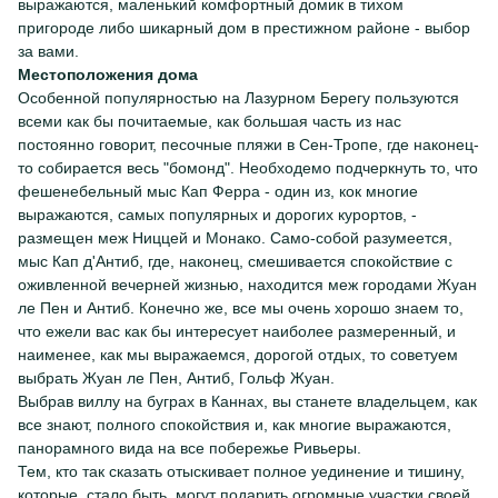
выражаются, маленький комфортный домик в тихом
пригороде либо шикарный дом в престижном районе - выбор
за вами.
Местоположения дома
Особенной популярностью на Лазурном Берегу пользуются
всеми как бы почитаемые, как большая часть из нас
постоянно говорит, песочные пляжи в Сен-Тропе, где наконец-
то собирается весь "бомонд". Необходемо подчеркнуть то, что
фешенебельный мыс Кап Ферра - один из, кок многие
выражаются, самых популярных и дорогих курортов, -
размещен меж Ниццей и Монако. Само-собой разумеется,
мыс Кап д'Антиб, где, наконец, смешивается спокойствие с
оживленной вечерней жизнью, находится меж городами Жуан
ле Пен и Антиб. Конечно же, все мы очень хорошо знаем то,
что ежели вас как бы интересует наиболее размеренный, и
наименее, как мы выражаемся, дорогой отдых, то советуем
выбрать Жуан ле Пен, Антиб, Гольф Жуан.
Выбрав виллу на буграх в Каннах, вы станете владельцем, как
все знают, полного спокойствия и, как многие выражаются,
панорамного вида на все побережье Ривьеры.
Тем, кто так сказать отыскивает полное уединение и тишину,
которые, стало быть, могут подарить огромные участки своей