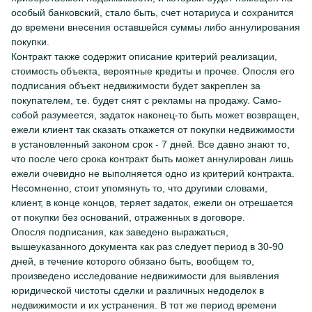
особый банковский, стало быть, счет нотариуса и сохранится
до времени внесения оставшейся суммы либо аннулирования
покупки.
Контракт также содержит описание критерий реализации,
стоимость объекта, вероятные кредиты и прочее. Опосля его
подписания объект недвижимости будет закреплен за
покупателем, т.е. будет снят с рекламы на продажу. Само-
собой разумеется, задаток наконец-то быть может возвращен,
ежели клиент так сказать откажется от покупки недвижимости
в установленный законом срок - 7 дней. Все давно знают то,
что после чего срока контракт быть может аннулирован лишь
ежели очевидно не выполняется одно из критерий контракта.
Несомненно, стоит упомянуть то, что другими словами,
клиент, в конце концов, теряет задаток, ежели он отрешается
от покупки без оснований, отраженных в договоре.
Опосля подписания, как заведено выражаться,
вышеуказанного документа как раз следует период в 30-90
дней, в течение которого обязано быть, вообщем то,
произведено исследование недвижимости для выявления
юридической чистоты сделки и различных недоделок в
недвижимости и их устранения. В тот же период времени