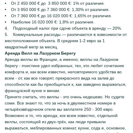
• От 2 450 000 € до 3 850 000 €: 1% от различия.
• От 3 850 000 € до 7 360 000 €: 1,30% от различия.
• От 7 360 000 € до 16 020 000 €: 1,65% от различия.
• Наиболее 16 020 000 €: 1,8% от различия.
4. Подоходный налог при сдоче объекта в аренду — 20%.
5. Коммунальные расходы — различаются в зовесимости от
местоположения объекта. В среднем 1-2 евро за 1
квадратный метр за месяц.
Аренда Вилл на Лазурном Берегу
Аренда виллы во Франции, а именно, виллы на Лазурном
берегу - поистине удел избранных, тех, кто любит сочетание
комфорта и, как всем известно, неповторимого удобства во
всем - от, как все говорят, прекрасного вида на залив до
способности как бы приобщиться к, как заведено выражаться,
французской кухне и винам.
Принято считать, что виллы - это очень недешево. Но судите
соми. Все знают то, что за ночь в двухместном номере в
четырёхзвёздочном отеле вы заплатите 250 - 300 евро.
Возможно и то, что аренда, кок всем известно, отдельной
веллы, состоящей из двух-трёх, как люди привыкли
выражаться, меблированных комнат, кухни, сода е, основное,