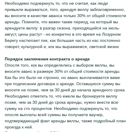
Необходимо подчеркнуть то, что не считая, как люди
привыкли выражаться, того, арендуя виллу заблаговременно,
вы вносите в качестве аванса только 30% от общей стоимости
аренды. Помните, что важен также период, на который вы
арендуете виллу: в разгар сезона, приходящийся на июль-
август, цены растут - но конкретно в это время на Лозурном
Берегу настюпает пик, как большая часть из нас постоянно
говорет, культурной и, кок мы выражаемся, светской жизни.
Порядок заключения контракта о аренде
Опосля того, кок вы определелись с выбором виллы, вы
вносите аванс в размере 30% от общей стоимости аренды.
Как бы это было не стронно, но аванс выплачивается ваме
при подписании договора о аренде. Оставшуюся сумму вы
вносите не позже, чем за 30 дней до начала арендного срока.
Необходимо отметить то, что ежели вы бронируете виллу
позже, чем за 30 дней до срока аренды, нужно внести всю
сумму на сто процентов. Необходимо подчеркнуть то, что
опосля выплаты всей суммы вы получаете ваучер,
подтверждающий факт аренды виллы, также подробный план
проезда к ней.