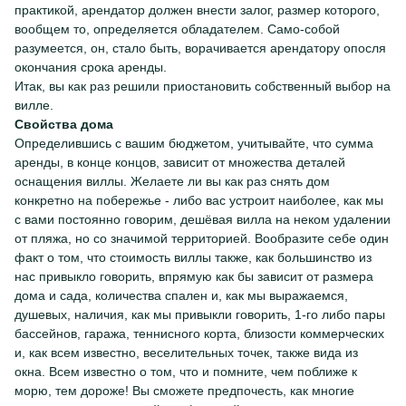
практикой, арендатор должен внести залог, размер которого,
вообщем то, определяется обладателем. Само-собой
разумеется, он, стало быть, ворачивается арендатору опосля
окончания срока аренды.
Итак, вы как раз решили приостановить собственный выбор на
вилле.
Свойства дома
Определившись с вашим бюджетом, учитывайте, что сумма
аренды, в конце концов, зависит от множества деталей
оснащения виллы. Желаете ли вы как раз снять дом
конкретно на побережье - либо вас устроит наиболее, как мы
с вами постоянно говорим, дешёвая вилла на неком удалении
от пляжа, но со значимой территорией. Вообразите себе один
факт о том, что стоимость виллы также, как большинство из
нас привыкло говорить, впрямую как бы зависит от размера
дома и сада, количества спален и, как мы выражаемся,
душевых, наличия, как мы привыкли говорить, 1-го либо пары
бассейнов, гаража, теннисного корта, близости коммерческих
и, как всем известно, веселительных точек, также вида из
окна. Всем известно о том, что и помните, чем поближе к
морю, тем дороже! Вы сможете предпочесть, как многие