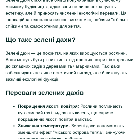
Зелені дахи стають все більш популярними в сучасному
міському будівництві, адже вони не лише покращують
естетику, але й приносять численні екологічні переваги. Ця
інноваційна технологія змінює вигляд міст, роблячи їх більш
стійкими та комфортними для життя.
Що таке зелені дахи?
Зелені дахи — це покриття, на яких вирощуються рослини.
Вони можуть бути різних типів: від простих покриттів з травами
до складних садів з деревами та чагарниками. Такі дахи
забезпечують не лише естетичний вигляд, але й виконують
важливі екологічні функції.
Переваги зелених дахів
Покращення якості повітря:
Рослини поглинають
вуглекислий газ і виділяють кисень, що сприяє
покращенню якості повітря в містах.
Зниження температури:
Зелені дахи допомагають
зменшити ефект "міського острова тепла", знижуючи
температуру в міських районах.