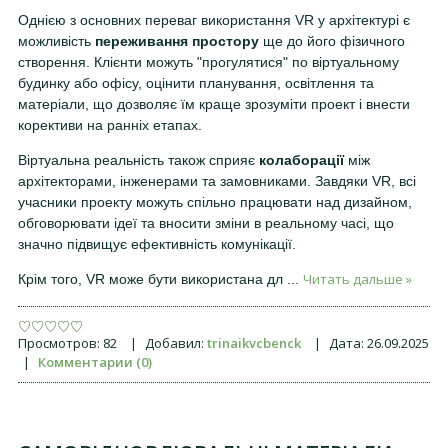
Однією з основних переваг використання VR у архітектурі є
можливість
переживання простору
ще до його фізичного
створення. Клієнти можуть "прогулятися" по віртуальному
будинку або офісу, оцінити планування, освітлення та
матеріали, що дозволяє їм краще зрозуміти проект і внести
корективи на ранніх етапах.
Віртуальна реальність також сприяє
колаборації
між
архітекторами, інженерами та замовниками. Завдяки VR, всі
учасники проекту можуть спільно працювати над дизайном,
обговорювати ідеї та вносити зміни в реальному часі, що
значно підвищує ефективність комунікації.
Читать дальше »
Крім того, VR може бути використана дл
...
Просмотров:
82
|
Добавил:
trinaikvcbenck
|
Дата:
26.09.2025
|
Комментарии (0)