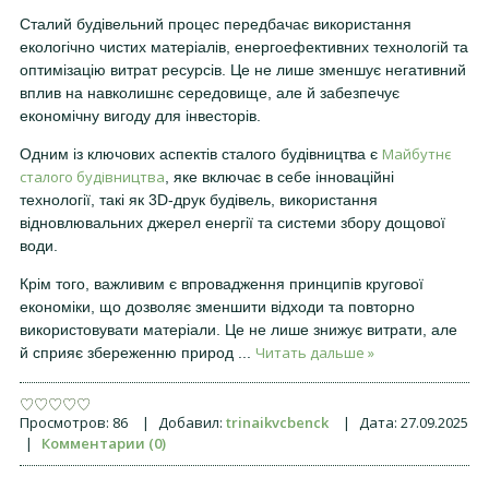
Сталий будівельний процес передбачає використання
екологічно чистих матеріалів, енергоефективних технологій та
оптимізацію витрат ресурсів. Це не лише зменшує негативний
вплив на навколишнє середовище, але й забезпечує
економічну вигоду для інвесторів.
Майбутнє
Одним із ключових аспектів сталого будівництва є
сталого будівництва
, яке включає в себе інноваційні
технології, такі як 3D-друк будівель, використання
відновлювальних джерел енергії та системи збору дощової
води.
Крім того, важливим є впровадження принципів кругової
економіки, що дозволяє зменшити відходи та повторно
використовувати матеріали. Це не лише знижує витрати, але
Читать дальше »
й сприяє збереженню природ
...
Просмотров:
86
|
Добавил:
trinaikvcbenck
|
Дата:
27.09.2025
|
Комментарии (0)