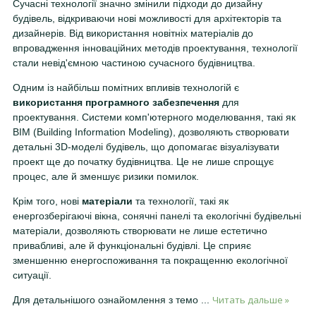
Сучасні технології значно змінили підходи до дизайну
будівель, відкриваючи нові можливості для архітекторів та
дизайнерів. Від використання новітніх матеріалів до
впровадження інноваційних методів проектування, технології
стали невід'ємною частиною сучасного будівництва.
Одним із найбільш помітних впливів технологій є
використання програмного забезпечення
для
проектування. Системи комп'ютерного моделювання, такі як
BIM (Building Information Modeling), дозволяють створювати
детальні 3D-моделі будівель, що допомагає візуалізувати
проект ще до початку будівництва. Це не лише спрощує
процес, але й зменшує ризики помилок.
Крім того, нові
матеріали
та технології, такі як
енергозберігаючі вікна, сонячні панелі та екологічні будівельні
матеріали, дозволяють створювати не лише естетично
привабливі, але й функціональні будівлі. Це сприяє
зменшенню енергоспоживання та покращенню екологічної
ситуації.
Читать дальше »
Для детальнішого ознайомлення з темо
...