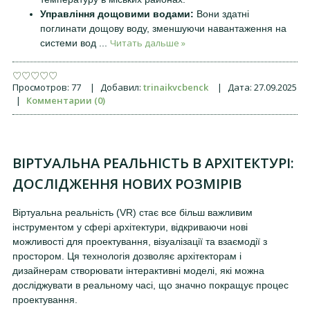
Управління дощовими водами:
Вони здатні
поглинати дощову воду, зменшуючи навантаження на
Читать дальше »
системи вод
...
Просмотров:
77
|
Добавил:
trinaikvcbenck
|
Дата:
27.09.2025
|
Комментарии (0)
ВІРТУАЛЬНА РЕАЛЬНІСТЬ В АРХІТЕКТУРІ:
ДОСЛІДЖЕННЯ НОВИХ РОЗМІРІВ
Віртуальна реальність (VR) стає все більш важливим
інструментом у сфері архітектури, відкриваючи нові
можливості для проектування, візуалізації та взаємодії з
простором. Ця технологія дозволяє архітекторам і
дизайнерам створювати інтерактивні моделі, які можна
досліджувати в реальному часі, що значно покращує процес
проектування.