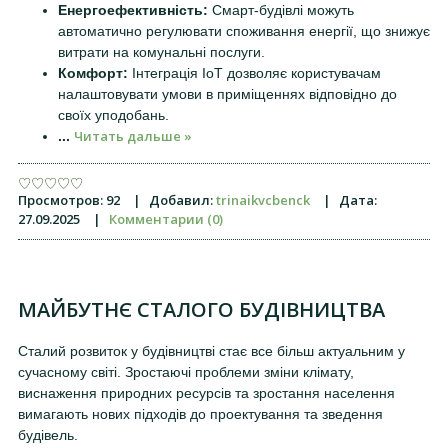
Енергоефективність:
Смарт-будівлі можуть
автоматично регулювати споживання енергії, що знижує
витрати на комунальні послуги.
Комфорт:
Інтеграція IoT дозволяє користувачам
налаштовувати умови в приміщеннях відповідно до
своїх уподобань.
Читать дальше »
...
Просмотров:
92
|
Добавил:
trinaikvcbenck
|
Дата:
27.09.2025
|
Комментарии (0)
МАЙБУТНЄ СТАЛОГО БУДІВНИЦТВА
Сталий розвиток у будівництві стає все більш актуальним у
сучасному світі. Зростаючі проблеми зміни клімату,
виснаження природних ресурсів та зростання населення
вимагають нових підходів до проектування та зведення
будівель.