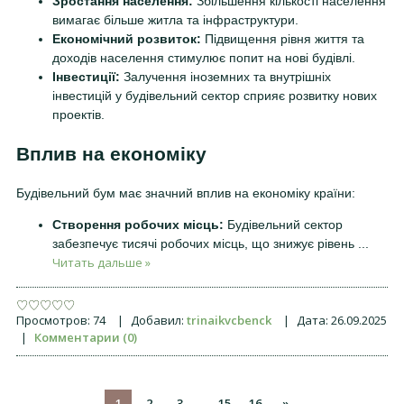
Зростання населення:
Збільшення кількості населення
вимагає більше житла та інфраструктури.
Економічний розвиток:
Підвищення рівня життя та
доходів населення стимулює попит на нові будівлі.
Інвестиції:
Залучення іноземних та внутрішніх
інвестицій у будівельний сектор сприяє розвитку нових
проектів.
Вплив на економіку
Будівельний бум має значний вплив на економіку країни:
Створення робочих місць:
Будівельний сектор
забезпечує тисячі робочих місць, що знижує рівень
...
Читать дальше »
Просмотров:
74
|
Добавил:
trinaikvcbenck
|
Дата:
26.09.2025
|
Комментарии (0)
1
2
3
15
16
»
...